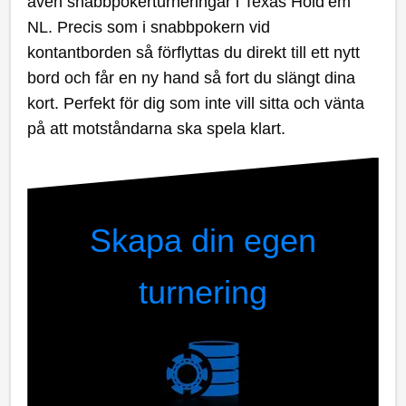
även snabbpokerturneringar i Texas Hold’em
NL. Precis som i snabbpokern vid
kontantborden så förflyttas du direkt till ett nytt
bord och får en ny hand så fort du slängt dina
kort. Perfekt för dig som inte vill sitta och vänta
på att motståndarna ska spela klart.
Skapa din egen
turnering