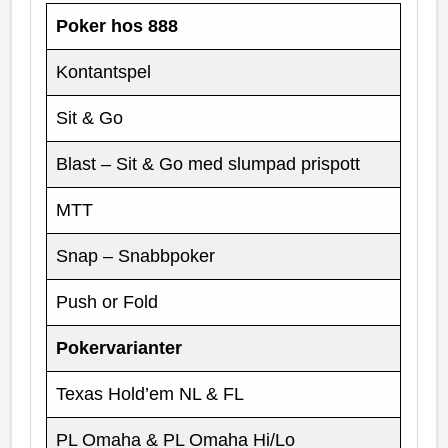
Poker hos 888
Kontantspel
Sit & Go
Blast – Sit & Go med slumpad prispott
MTT
Snap – Snabbpoker
Push or Fold
Pokervarianter
Texas Hold’em NL & FL
PL Omaha & PL Omaha Hi/Lo