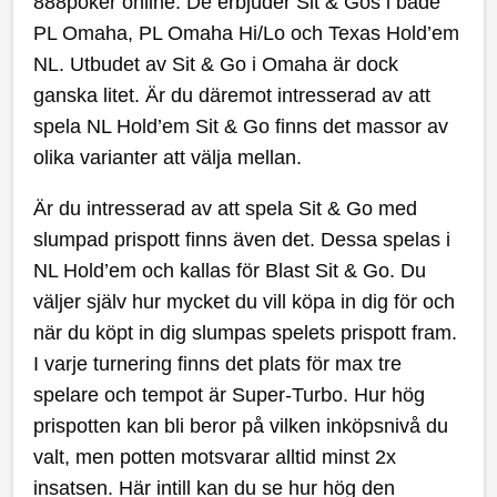
888poker online. De erbjuder Sit & Gos i både
PL Omaha, PL Omaha Hi/Lo och Texas Hold’em
NL. Utbudet av Sit & Go i Omaha är dock
ganska litet. Är du däremot intresserad av att
spela NL Hold’em Sit & Go finns det massor av
olika varianter att välja mellan.
Är du intresserad av att spela Sit & Go med
slumpad prispott finns även det. Dessa spelas i
NL Hold’em och kallas för Blast Sit & Go. Du
väljer själv hur mycket du vill köpa in dig för och
när du köpt in dig slumpas spelets prispott fram.
I varje turnering finns det plats för max tre
spelare och tempot är Super-Turbo. Hur hög
prispotten kan bli beror på vilken inköpsnivå du
valt, men potten motsvarar alltid minst 2x
insatsen. Här intill kan du se hur hög den