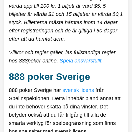
värda upp till 100 kr. 1 biljett är värd $5, 5
biljetter är värda $1 och 15 biljetter är värda $0,1
styck. Biljetterna måste hämtas inom 14 dagar
efter registreringen och de är giltiga i 60 dagar
efter att du hämtat dem.
Villkor och regler gäller, läs fullständiga regler
hos 888poker online.
Spela ansvarsfullt.
888 poker Sverige
888 poker Sverige har
svensk licens
från
Spelinspektionen. Detta innebär bland annat att
du inte behöver skatta på dina vinster. Det
betyder också att du får tillgång till alla de
smarta verktyg för spelbegränsning som finns
hos spelsajter med svensk licens.