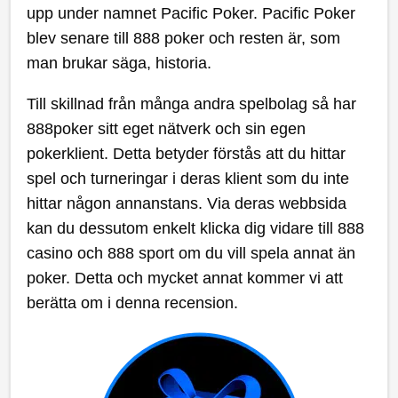
upp under namnet Pacific Poker. Pacific Poker
blev senare till 888 poker och resten är, som
man brukar säga, historia.
Till skillnad från många andra spelbolag så har
888poker sitt eget nätverk och sin egen
pokerklient. Detta betyder förstås att du hittar
spel och turneringar i deras klient som du inte
hittar någon annanstans. Via deras webbsida
kan du dessutom enkelt klicka dig vidare till 888
casino och 888 sport om du vill spela annat än
poker. Detta och mycket annat kommer vi att
berätta om i denna recension.