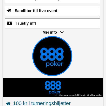
Satelliter till live-event
Trustly mfl
Mer info
18+ Spela ansvarsfullt
|
Regler & villkor gäller
100 kr i turneringsbiljetter