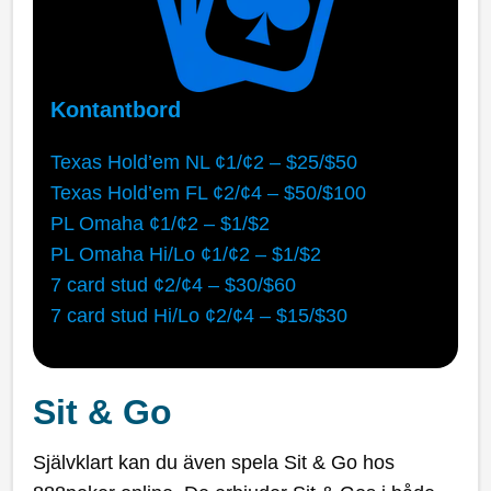
Kontantbord
Texas Hold’em NL ¢1/¢2 – $25/$50
Texas Hold’em FL ¢2/¢4 – $50/$100
PL Omaha ¢1/¢2 – $1/$2
PL Omaha Hi/Lo ¢1/¢2 – $1/$2
7 card stud ¢2/¢4 – $30/$60
7 card stud Hi/Lo ¢2/¢4 – $15/$30
Sit & Go
Självklart kan du även spela Sit & Go hos