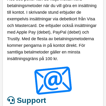
betalningsmetoder när du vill göra en insättning
till kontot. I skrivande stund erbjuder de
exempelvis insättningar via debetkort från Visa
och Mastercard. De erbjuder också insättningar
med Apple Pay (debet), PayPal (debet) och
Trustly. Med de flesta av betalningsmetoderna
kommer pengarna in på kontot direkt. För
samtliga betalmetoder gäller en minsta
insättningsgräns på 100 kr.
Support