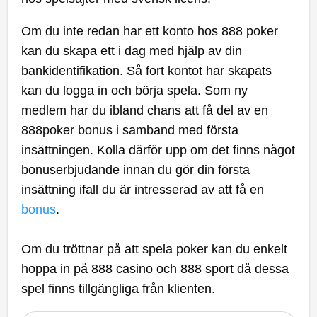
Om du inte redan har ett konto hos 888 poker
kan du skapa ett i dag med hjälp av din
bankidentifikation. Så fort kontot har skapats
kan du logga in och börja spela. Som ny
medlem har du ibland chans att få del av en
888poker bonus i samband med första
insättningen. Kolla därför upp om det finns något
bonuserbjudande innan du gör din första
insättning ifall du är intresserad av att få en
bonus
.
Om du tröttnar på att spela poker kan du enkelt
hoppa in på 888 casino och 888 sport då dessa
spel finns tillgängliga från klienten.