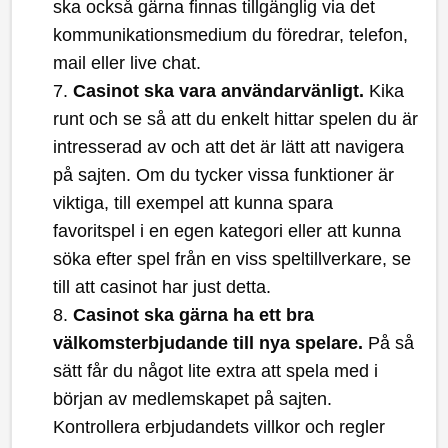
ska också gärna finnas tillgänglig via det
kommunikationsmedium du föredrar, telefon,
mail eller live chat.
Casinot ska vara användarvänligt.
Kika
runt och se så att du enkelt hittar spelen du är
intresserad av och att det är lätt att navigera
på sajten. Om du tycker vissa funktioner är
viktiga, till exempel att kunna spara
favoritspel i en egen kategori eller att kunna
söka efter spel från en viss speltillverkare, se
till att casinot har just detta.
Casinot ska gärna ha ett bra
välkomsterbjudande till nya spelare.
På så
sätt får du något lite extra att spela med i
början av medlemskapet på sajten.
Kontrollera erbjudandets villkor och regler