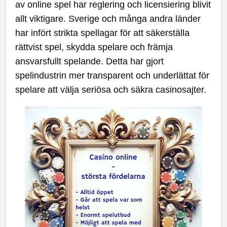
av online spel har reglering och licensiering blivit
allt viktigare. Sverige och många andra länder
har infört strikta spellagar för att säkerställa
rättvist spel, skydda spelare och främja
ansvarsfullt spelande. Detta har gjort
spelindustrin mer transparent och underlättat för
spelare att välja seriösa och säkra casinosajter.