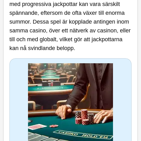
med progressiva jackpottar kan vara särskilt
spännande, eftersom de ofta växer till enorma
summor. Dessa spel är kopplade antingen inom
samma casino, över ett nätverk av casinon, eller
till och med globalt, vilket gör att jackpottarna
kan nå svindlande belopp.