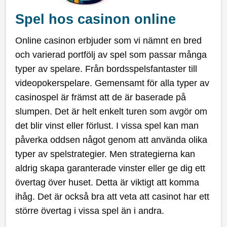
Spel hos casinon online
Online casinon erbjuder som vi nämnt en bred
och varierad portfölj av spel som passar många
typer av spelare. Från bordsspelsfantaster till
videopokerspelare. Gemensamt för alla typer av
casinospel är främst att de är baserade på
slumpen. Det är helt enkelt turen som avgör om
det blir vinst eller förlust. I vissa spel kan man
påverka oddsen något genom att använda olika
typer av spelstrategier. Men strategierna kan
aldrig skapa garanterade vinster eller ge dig ett
övertag över huset. Detta är viktigt att komma
ihåg. Det är också bra att veta att casinot har ett
större övertag i vissa spel än i andra.