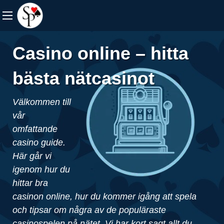
Casino online – hitta
bästa nätcasinot
Välkommen till
vår
omfattande
casino guide.
Här går vi
igenom hur du
hittar bra
casinon online, hur du kommer igång att spela
och tipsar om några av de populäraste
casinospelen på nätet. Vi har kort sagt allt du