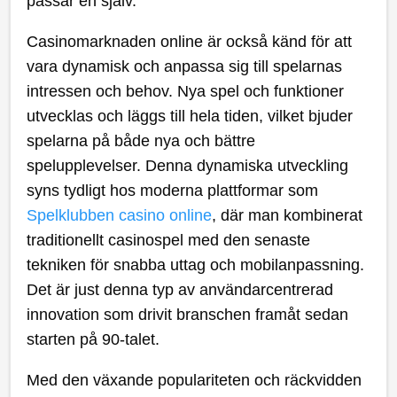
passar en själv.
Casinomarknaden online är också känd för att
vara dynamisk och anpassa sig till spelarnas
intressen och behov. Nya spel och funktioner
utvecklas och läggs till hela tiden, vilket bjuder
spelarna på både nya och bättre
spelupplevelser. Denna dynamiska utveckling
syns tydligt hos moderna plattformar som
Spelklubben casino online
, där man kombinerat
traditionellt casinospel med den senaste
tekniken för snabba uttag och mobilanpassning.
Det är just denna typ av användarcentrerad
innovation som drivit branschen framåt sedan
starten på 90-talet.
Med den växande populariteten och räckvidden