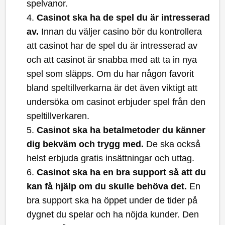
spelvanor.
Casinot ska ha de spel du är intresserad
av.
Innan du väljer casino bör du kontrollera
att casinot har de spel du är intresserad av
och att casinot är snabba med att ta in nya
spel som släpps. Om du har någon favorit
bland speltillverkarna är det även viktigt att
undersöka om casinot erbjuder spel från den
speltillverkaren.
Casinot ska ha betalmetoder du känner
dig bekväm och trygg med.
De ska också
helst erbjuda gratis insättningar och uttag.
Casinot ska ha en bra support så att du
kan få hjälp om du skulle behöva det.
En
bra support ska ha öppet under de tider på
dygnet du spelar och ha nöjda kunder. Den