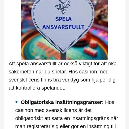
Att spela ansvarsfullt är också viktigt för att öka
säkerheten när du spelar. Hos casinon med
svensk licens finns bra verktyg som hjälper dig
att kontrollera spelandet:
Obligatoriska insättningsgränser:
Hos
casinon med svensk licens är det
obligatoriskt att sätta en insättningsgräns när
man registrerar sig eller gör en insättning till