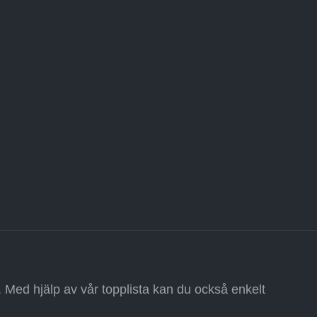
. Med hjälp av vår topplista kan du också enkelt