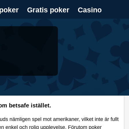
poker
Gratis poker
Casino
m betsafe istället.
s nämligen spel mot amerikaner, vilket inte är fullt
en enkel och rolig upplevelse. Förutom poker