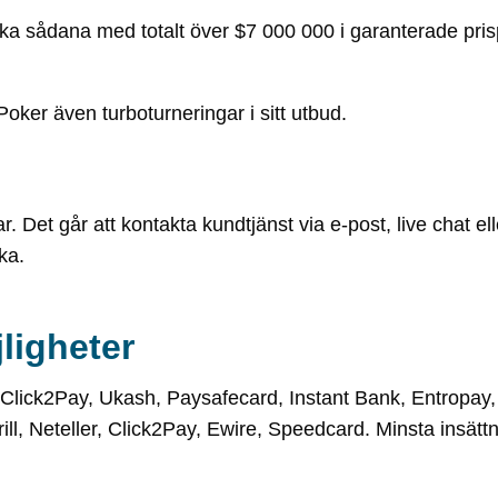
lika sådana med totalt över $7 000 000 i garanterade pri
oker även turboturneringar i sitt utbud.
 Det går att kontakta kundtjänst via e-post, live chat el
ska.
ligheter
ll, Click2Pay, Ukash, Paysafecard, Instant Bank, Entrop
rill, Neteller, Click2Pay, Ewire, Speedcard. Minsta insä