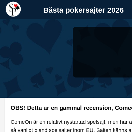
Bästa pokersajter 2026
OBS! Detta är en gammal recension, Comeon 
ComeOn är en relativt nystartad spelsajt, men har ä
så vanligt bland spelsajter inom EU. Sajten känns a