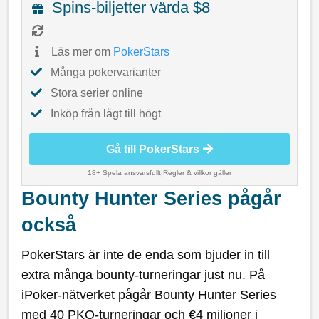
Spins-biljetter värda $8
Läs mer om
PokerStars
Många pokervarianter
Stora serier online
Inköp från lågt till högt
Gå till PokerStars
18+ Spela ansvarsfullt
|
Regler & villkor gäller
Bounty Hunter Series pågår
också
PokerStars är inte de enda som bjuder in till
extra många bounty-turneringar just nu. På
iPoker-nätverket pågår Bounty Hunter Series
med 40 PKO-turneringar och €4 miljoner i