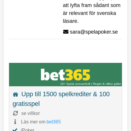
att lyfta fram sådant som
är relevant för svenska
läsare.
sara@spelapoker.se
18+ Spela ansvarsfullt
|
Regler & villkor gäller
Upp till 1500 spelkrediter & 100
gratisspel
se villkor
Läs mer om
bet365
iPoker