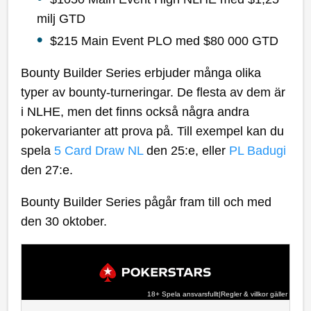
milj GTD
$215 Main Event PLO med $80 000 GTD
Bounty Builder Series erbjuder många olika
typer av bounty-turneringar. De flesta av dem är
i NLHE, men det finns också några andra
pokervarianter att prova på. Till exempel kan du
spela
5 Card Draw NL
den 25:e, eller
PL Badugi
den 27:e.
Bounty Builder Series pågår fram till och med
den 30 oktober.
18+ Spela ansvarsfullt
|
Regler & villkor gäller