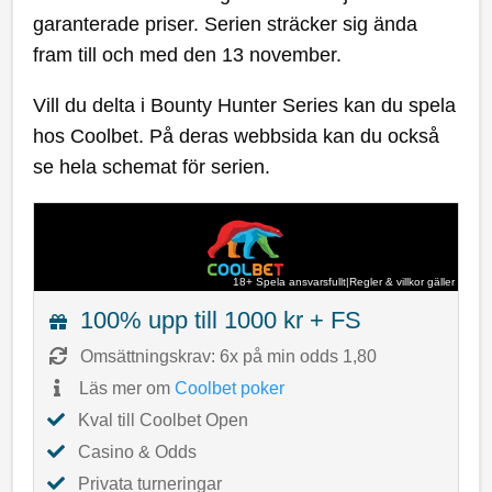
garanterade priser. Serien sträcker sig ända
fram till och med den 13 november.
Vill du delta i Bounty Hunter Series kan du spela
hos Coolbet. På deras webbsida kan du också
se hela schemat för serien.
18+ Spela ansvarsfullt
|
Regler & villkor gäller
100% upp till 1000 kr + FS
Omsättningskrav: 6x på min odds 1,80
Läs mer om
Coolbet poker
Kval till Coolbet Open
Casino & Odds
Privata turneringar