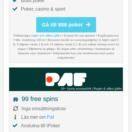
Blast poker
Poker, casino & sport
Gå till 888 poker
Fullständiga
regler och villkor gäller
• Endast för nya spelare • Engångsbonus
• Min. insättning 100 kr • Bonusen består av turneringsbiljetter (1 biljett värd 5
$, 5 biljetter värda 1 $ och 15 biljetter värda 0,1 $) och måste hämtas inom 14
dagar • Biljetterna är giltiga i 60 dagar efter uthämtning • Kampanjen är
löpande utan slutdatum • Erbjudandet kan inte kombineras med andra
erbjudanden
18+ Spela ansvarsfullt
|
Regler & villkor gäller
99 free spins
Inga omsättningskrav
Läs mer om
Paf
Anslutna till iPoker