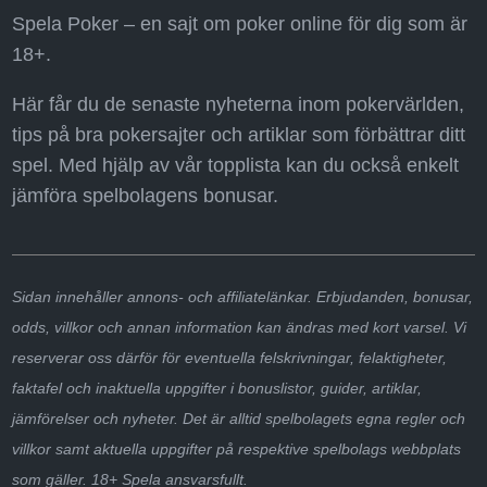
Spela Poker – en sajt om poker online för dig som är
18+.
Här får du de senaste nyheterna inom pokervärlden,
tips på bra pokersajter och artiklar som förbättrar ditt
spel. Med hjälp av vår topplista kan du också enkelt
jämföra spelbolagens bonusar.
Sidan innehåller annons- och affiliatelänkar. Erbjudanden, bonusar,
odds, villkor och annan information kan ändras med kort varsel. Vi
reserverar oss därför för eventuella felskrivningar, felaktigheter,
faktafel och inaktuella uppgifter i bonuslistor, guider, artiklar,
jämförelser och nyheter. Det är alltid spelbolagets egna regler och
villkor samt aktuella uppgifter på respektive spelbolags webbplats
som gäller. 18+ Spela ansvarsfullt.