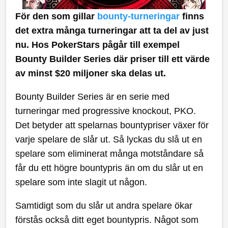
För den som gillar
bounty-turneringar
finns
det extra många turneringar att ta del av just
nu. Hos PokerStars pågår till exempel
Bounty Builder Series där priser till ett värde
av minst $20 miljoner ska delas ut.
Bounty Builder Series är en serie med
turneringar med progressive knockout, PKO.
Det betyder att spelarnas bountypriser växer för
varje spelare de slår ut. Så lyckas du slå ut en
spelare som eliminerat många motståndare så
får du ett högre bountypris än om du slår ut en
spelare som inte slagit ut någon.
Samtidigt som du slår ut andra spelare ökar
förstås också ditt eget bountypris. Något som