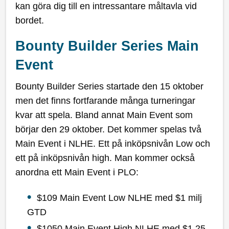
kan göra dig till en intressantare måltavla vid
bordet.
Bounty Builder Series Main
Event
Bounty Builder Series startade den 15 oktober
men det finns fortfarande många turneringar
kvar att spela. Bland annat Main Event som
börjar den 29 oktober. Det kommer spelas två
Main Event i NLHE. Ett på inköpsnivån Low och
ett på inköpsnivån high. Man kommer också
anordna ett Main Event i PLO:
$109 Main Event Low NLHE med $1 milj
GTD
$1050 Main Event High NLHE med $1,25