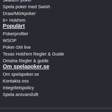
Spela poker med Swish
Draw/Mörkpoker
6+ Hold'em
Populärt
Pokerprofiler
WSOP
Poker-SM live
Texas Hold'em Regler & Guide
Omaha Regler & guide
Om spelapoker.se
Om spelapoker.se
Kontakta oss
Integritetspolicy
Spela ansvarsfullt