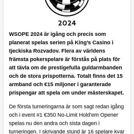
WSOPE 2024 är igång och precis som
planerat spelas serien på King’s Casino i
tjeckiska Rozvadov. Flera av världens
främsta pokerspelare är förstås på plats för
att tävla om de prestigefulla guldarmbanden
och de stora prispotterna. Totalt finns det 15
armband och €15 miljoner i garanterade
prispengar att spela om under mästerskapet.
De första turneringarna är som sagt redan igång
och i event #1 €350 No-Limit Hold’em Opener
spelas nu den andra och sista dagen i
turneringen. I skrivande stund är 16 spelare kvar