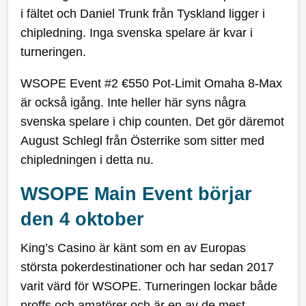
i fältet och Daniel Trunk från Tyskland ligger i
chipledning. Inga svenska spelare är kvar i
turneringen.
WSOPE Event #2 €550 Pot-Limit Omaha 8-Max
är också igång. Inte heller här syns några
svenska spelare i chip counten. Det gör däremot
August Schlegl från Österrike som sitter med
chipledningen i detta nu.
WSOPE Main Event börjar
den 4 oktober
King’s Casino är känt som en av Europas
största pokerdestinationer och har sedan 2017
varit värd för WSOPE. Turneringen lockar både
proffs och amatörer och är en av de mest