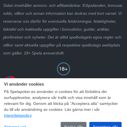
Sidan innehåller annons- och affiliatelänkar. Erbjudanden, bonusar,
odds, villkor och annan information kan ändras med kort varsel. Vi
reserverar oss därför för eventuella felskrivningar, felaktigheter,
faktafel och inaktuella uppgifter i bonuslistor, guider, artiklar,
jämförelser och nyheter. Det är alltid spelbolagets egna regler och
villkor samt aktuella uppgifter på respektive spelbolags webbplats
som gäller. 18+ Spela ansvarsfullt.
På Spelapoker.es använder vi cookies för att förbättra din
surfupplevelse, analysera vår trafik och visa innehåll som är
relevant för dig. Genom att klicka på ”Acceptera alla” samtycker
du till vår användning av cookies. Läs gärna mer i vår
integritetspolicy
.
Anpassa val
Avvisa alla
Acceptera alla