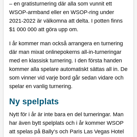
– en gratisturnering där alla som vunnit ett
WSOP-armband eller en WSOP-ring under
2021-2022 är välkomna att delta. I potten finns
$1 000 000 att göra upp om.
I år kommer man också arrangera en turnering
där man mixat onlinepokerns all-in-turneringar
med en klassisk turnering. I den första handen
kommer alla spelare automatiskt sättas all in. De
som vinner vid varje bord går sedan vidare och
spelar en vanlig turnering.
Ny spelplats
Nytt för i år är inte bara en del turneringar. Man
har även bytt spelplats och i år kommer WSOP
att spelas på Bally’s och Paris Las Vegas Hotel