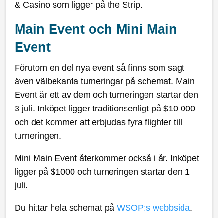
& Casino som ligger på the Strip.
Main Event och Mini Main
Event
Förutom en del nya event så finns som sagt
även välbekanta turneringar på schemat. Main
Event är ett av dem och turneringen startar den
3 juli. Inköpet ligger traditionsenligt på $10 000
och det kommer att erbjudas fyra flighter till
turneringen.
Mini Main Event återkommer också i år. Inköpet
ligger på $1000 och turneringen startar den 1
juli.
Du hittar hela schemat på
WSOP:s webbsida
.