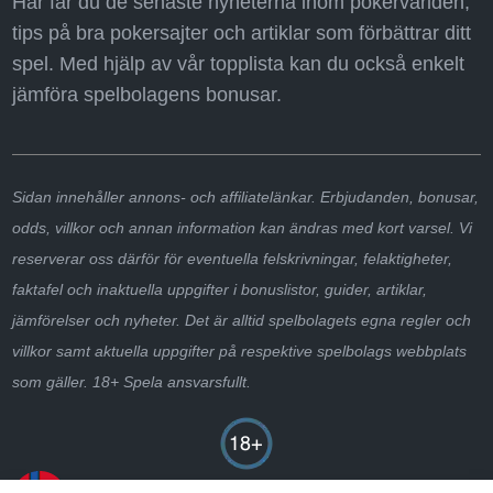
Här får du de senaste nyheterna inom pokervärlden,
tips på bra pokersajter och artiklar som förbättrar ditt
spel. Med hjälp av vår topplista kan du också enkelt
jämföra spelbolagens bonusar.
Sidan innehåller annons- och affiliatelänkar. Erbjudanden, bonusar,
odds, villkor och annan information kan ändras med kort varsel. Vi
reserverar oss därför för eventuella felskrivningar, felaktigheter,
faktafel och inaktuella uppgifter i bonuslistor, guider, artiklar,
jämförelser och nyheter. Det är alltid spelbolagets egna regler och
villkor samt aktuella uppgifter på respektive spelbolags webbplats
som gäller. 18+ Spela ansvarsfullt.