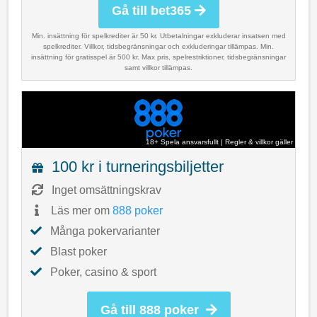
Gå till bet365
Min. insättning för spelkrediter är 50 kr. Utbetalningar exkluderar insatsen med
spelkrediter. Villkor, tidsbegränsningar och exkluderingar tillämpas. Min.
insättning för gratisspel är 500 kr. Max pris, spelrestriktioner, tidsbegränsningar
samt villkor tillämpas.
18+ Spela ansvarsfullt
|
Regler & villkor gäller
100 kr i turneringsbiljetter
Inget omsättningskrav
Läs mer om
888 poker
Många pokervarianter
Blast poker
Poker, casino & sport
Gå till 888 poker