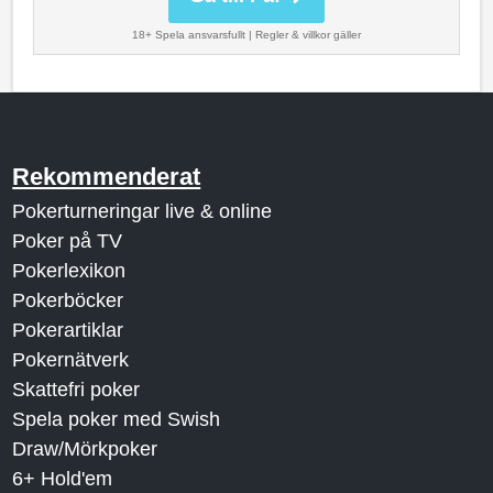
18+ Spela ansvarsfullt
|
Regler & villkor gäller
Rekommenderat
Pokerturneringar live & online
Poker på TV
Pokerlexikon
Pokerböcker
Pokerartiklar
Pokernätverk
Skattefri poker
Spela poker med Swish
Draw/Mörkpoker
6+ Hold'em