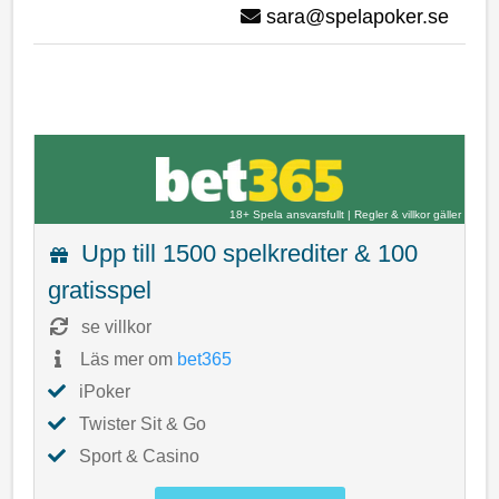
sara@spelapoker.se
18+ Spela ansvarsfullt
|
Regler & villkor gäller
Upp till 1500 spelkrediter & 100
gratisspel
se villkor
Läs mer om
bet365
iPoker
Twister Sit & Go
Sport & Casino