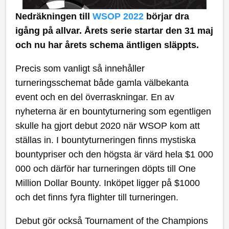
Nedräkningen till
WSOP 2022
börjar dra
igång på allvar. Årets serie startar den 31 maj
och nu har årets schema äntligen släppts.
Precis som vanligt så innehåller
turneringsschemat både gamla välbekanta
event och en del överraskningar. En av
nyheterna är en bountyturnering som egentligen
skulle ha gjort debut 2020 när WSOP kom att
ställas in. I bountyturneringen finns mystiska
bountypriser och den högsta är värd hela $1 000
000 och därför har turneringen döpts till One
Million Dollar Bounty. Inköpet ligger på $1000
och det finns fyra flighter till turneringen.
Debut gör också Tournament of the Champions