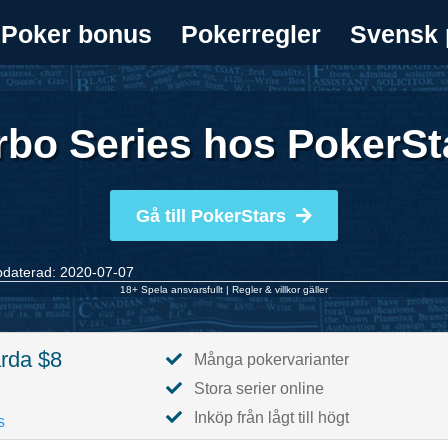
Poker bonus
Pokerregler
Svensk 
rbo Series hos PokerSt
Gå till PokerStars
daterad: 2020-07-07
18+ Spela ansvarsfullt
|
Regler & villkor gäller
ärda $8
Många pokervarianter
Stora serier online
Inköp från lågt till högt
s