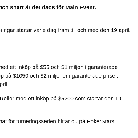
och snart är det dags för Main Event.
ngar startar varje dag fram till och med den 19 april.
med ett inköp på $55 och $1 miljon i garanterade
öp på $1050 och $2 miljoner i garanterade priser.
pril.
Roller med ett inköp på $5200 som startar den 19
emat för turneringsserien hittar du på PokerStars