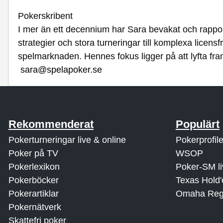
Pokerskribent
I mer än ett decennium har Sara bevakat och rappor
strategier och stora turneringar till komplexa licen
spelmarknaden. Hennes fokus ligger på att lyfta fra
sara@spelapoker.se
Rekommenderat
Populärt
Pokerturneringar live & online
Pokerprofile
Poker på TV
WSOP
Pokerlexikon
Poker-SM li
Pokerböcker
Texas Hold
Pokerartiklar
Omaha Regl
Pokernätverk
Skattefri poker