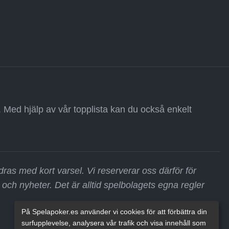
. Med hjälp av vår topplista kan du också enkelt
ras med kort varsel. Vi reserverar oss därför för
er och nyheter. Det är alltid spelbolagets egna regler
På Spelapoker.es använder vi cookies för att förbättra din
surfupplevelse, analysera vår trafik och visa innehåll som