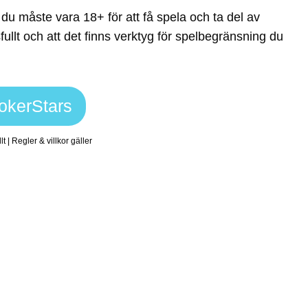
u måste vara 18+ för att få spela och ta del av
llt och att det finns verktyg för spelbegränsning du
okerStars
lt
|
Regler & villkor gäller