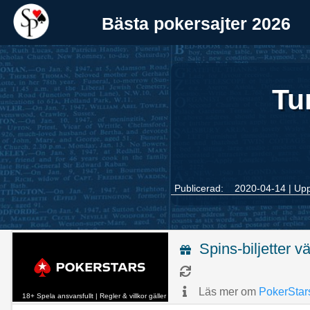
Bästa pokersajter 2026
Tu
Publicerad: 2020-04-14
|
Upp
Spins-biljetter v
Läs mer om
PokerStar
18+ Spela ansvarsfullt
|
Regler & villkor gäller