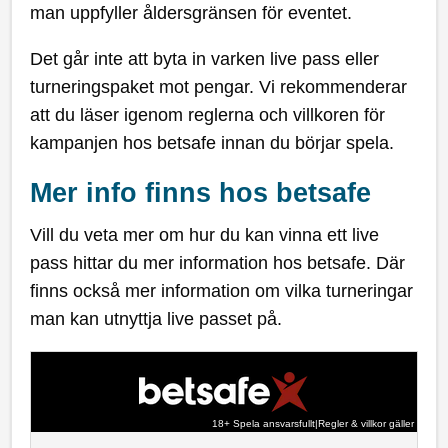
man uppfyller åldersgränsen för eventet.
Det går inte att byta in varken live pass eller
turneringspaket mot pengar. Vi rekommenderar
att du läser igenom reglerna och villkoren för
kampanjen hos betsafe innan du börjar spela.
Mer info finns hos betsafe
Vill du veta mer om hur du kan vinna ett live
pass hittar du mer information hos betsafe. Där
finns också mer information om vilka turneringar
man kan utnyttja live passet på.
18+ Spela ansvarsfullt
|
Regler & villkor gäller