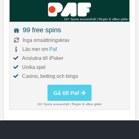
18+ Spela ansvarsfullt
|
Regler & villkor gäller
99 free spins
Inga omsättningskrav
Läs mer om
Paf
Anslutna till iPoker
Unika spel
Casino, betting och bingo
Gå till Paf
18+ Spela ansvarsfullt
|
Regler & villkor gäller