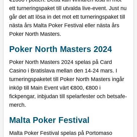
ett turneringspaket till utvalda live-event. Just nu
går det att lösa in det mot ett turneringspaket till
nästa års Malta Poker Festival eller nästa års
Poker North Masters.
Poker North Masters 2024
Poker North Masters 2024 spelas på Card
Casino i Bratislava mellan den 14-24 mars. I
turneringspaketet till Poker North Masters ingår
inköp till Main Event värt €800, €800 i
fickpengar, inbjudan till spelarfester och betsafe-
merch.
Malta Poker Festival
Malta Poker Festival spelas på Portomaso