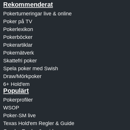
Rekommenderat
Pokerturneringar live & online
Poker på TV
Pokerlexikon
Pokerböcker
Pokerartiklar
Pokernätverk
Skattefri poker
Spela poker med Swish
Draw/Mörkpoker
6+ Hold'em
Populärt
Pokerprofiler
WSOP
Poker-SM live
Texas Hold'em Regler & Guide