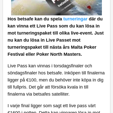
Hos betsafe kan du spela
turneringar
där du
kan vinna ett Live Pass som du kan lösa in
mot turneringspaket till olika live-event. Just
nu kan du lösa in Live Passet mot
turneringspaket till nästa års Malta Poker
Festival eller Poker North Masters.
Live Pass kan vinnas i torsdagsfinaler och
söndagsfinaler hos betsafe. Inköpen till finalerna
ligger på €100, men du behöver inte köpa in dig
till fullpris. Det går att försöka kvala in till
finalerna via betsafes satelliter.
I varje final ligger som sagt ett live pass värt
€1600 i potten. Detta kan vinnaren lösa in mot