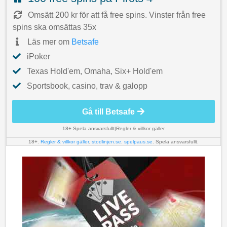
Omsätt 200 kr för att få free spins. Vinster från free
spins ska omsättas 35x
Läs mer om
Betsafe
iPoker
Texas Hold'em, Omaha, Six+ Hold'em
Sportsbook, casino, trav & galopp
Gå till Betsafe
18+ Spela ansvarsfullt
|
Regler & villkor gäller
18+.
Regler & villkor gäller
.
stodlinjen.se
.
spelpaus.se
. Spela ansvarsfullt.