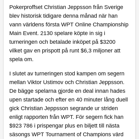
Pokerproffset Christian Jeppsson från Sverige
blev historisk tidigare denna månad när han
vann världens första WPT Online Championship
Main Event. 2130 spelare köpte in sig i
turneringen och betalade inköpet på $3200
vilket gav en prispott på runt $6,3 miljoner att
spela om.
I slutet av turneringen stod kampen om segern
mellan Viktor Ustimov och Christian Jeppsson.
De bägge spelarna gjorde en deal innan hades
upen startade och efter en 40 minuter lång duell
gick Christian Jeppsson segrande ur striden
enligt rapporten från WPT. För segern fick han
$923 786 i prispengar plus en biljett till nästa
säsongs WPT Tournament of Champions värd