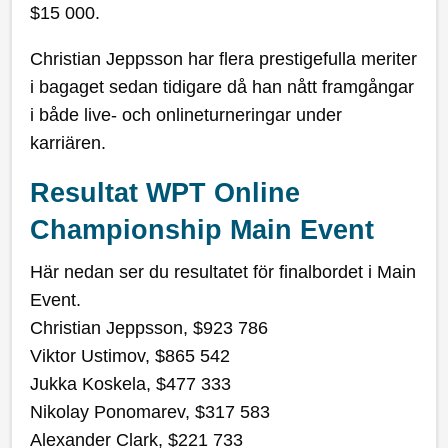
$15 000.
Christian Jeppsson har flera prestigefulla meriter
i bagaget sedan tidigare då han nått framgångar
i både live- och onlineturneringar under
karriären.
Resultat WPT Online
Championship Main Event
Här nedan ser du resultatet för finalbordet i Main
Event.
Christian Jeppsson, $923 786
Viktor Ustimov, $865 542
Jukka Koskela, $477 333
Nikolay Ponomarev, $317 583
Alexander Clark, $221 733