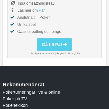
Inga omsättningskrav
Läs mer om
Paf
Anslutna till iPoker
Unika spel
Casino, betting och bingo
Gå till Paf
18+ Spela ansvarsfullt
|
Regler & villkor gäller
Rekommenderat
Pokerturneringar live & online
Poker på TV
Pokerlexikon