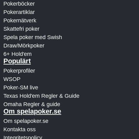
Pokerböcker
Pokerartiklar
Pokernätverk
Skattefri poker
Spela poker med Swish
Draw/Mörkpoker
6+ Hold'em
Populärt
Pokerprofiler
WSOP
Poker-SM live
Texas Hold'em Regler & Guide
Omaha Regler & guide
Om spelapoker.se
Om spelapoker.se
Kontakta oss
Integritetspolicy