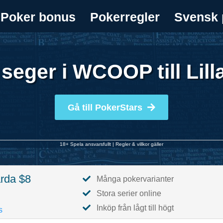
Poker bonus
Pokerregler
Svensk 
seger i WCOOP till Lill
Gå till PokerStars
18+ Spela ansvarsfullt
|
Regler & villkor gäller
ärda $8
Många pokervarianter
Stora serier online
Inköp från lågt till högt
s