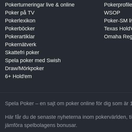
Pokerturneringar live & online
Pokerprofile
Poker på TV
WSOP
Pokerlexikon
Poker-SM li
Pokerböcker
Texas Hold
Pokerartiklar
Omaha Regl
Pokernätverk
Skattefri poker
Spela poker med Swish
Draw/Mörkpoker
6+ Hold'em
Spela Poker – en sajt om poker online för dig som är 
Här får du de senaste nyheterna inom pokervärlden, tips
jämföra spelbolagens bonusar.