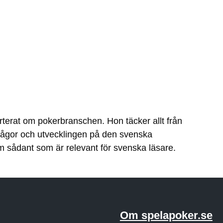
terat om pokerbranschen. Hon täcker allt från
sfrågor och utvecklingen på den svenska
m sådant som är relevant för svenska läsare.
Om spelapoker.se