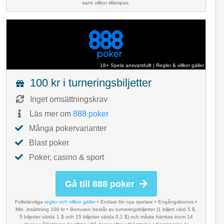
samt villkor tillämpas.
18+ Spela ansvarsfullt
|
Regler & villkor gäller
100 kr i turneringsbiljetter
Inget omsättningskrav
Läs mer om
888 poker
Många pokervarianter
Blast poker
Poker, casino & sport
Gå till 888 poker
Fullständiga
regler och villkor gäller
• Endast för nya spelare • Engångsbonus •
Min. insättning 100 kr • Bonusen består av turneringsbiljetter (1 biljett värd 5 $,
5 biljetter värda 1 $ och 15 biljetter värda 0,1 $) och måste hämtas inom 14