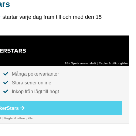
ars
r
startar varje dag fram till och med den 15
18+ Spela ansvarsfullt
|
Regler & villkor gäller
Många pokervarianter
Stora serier online
Inköp från lågt till högt
okerStars
lt
|
Regler & villkor gäller