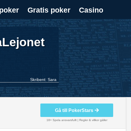
poker
Gratis poker
Casino
aLejonet
Skribent:
Sara
Gå till PokerStars
18+ Spela ansvarsfullt
|
Regler & villkor gäller