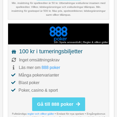
Min. insättning för spelkrediter är 50 kr. Utbetalningar exkluderar insatsen med
spelkrediter. Villkor, tidsbegränsningar och exkluderingar tillämpas. Min.
insättning för gratisspel är 500 kr. Max pris, spelrestriktioner, tidsbegränsningar
samt villkor tillämpas.
18+ Spela ansvarsfullt
|
Regler & villkor gäller
100 kr i turneringsbiljetter
Inget omsättningskrav
Läs mer om
888 poker
Många pokervarianter
Blast poker
Poker, casino & sport
Gå till 888 poker
Fullständiga
regler och villkor gäller
• Endast för nya spelare • Engångsbonus