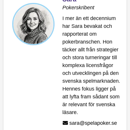
Pokerskribent
I mer än ett decennium
har Sara bevakat och
rapporterat om
pokerbranschen. Hon
täcker allt från strategier
och stora turneringar till
komplexa licensfrågor
och utvecklingen på den
svenska spelmarknaden.
Hennes fokus ligger på
att lyfta fram sådant som
är relevant för svenska
läsare.
sara@spelapoker.se