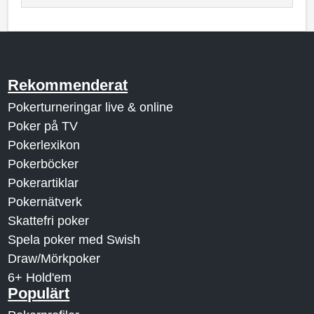
Rekommenderat
Pokerturneringar live & online
Poker på TV
Pokerlexikon
Pokerböcker
Pokerartiklar
Pokernätverk
Skattefri poker
Spela poker med Swish
Draw/Mörkpoker
6+ Hold'em
Populärt