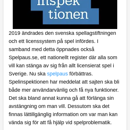
2019 ändrades den svenska spellagstiftningen
och ett licenssystem på spel infördes. I
samband med detta öppnades också
Spelpaus.se, ett nationellt register där alla som
vill kan stänga av sig från allt licensierat spel i
Sverige. Nu ska
spelpaus
förbättras.
Spelinspektionen har meddelat att sajten ska bli
både mer användarvänlig och få nya funktioner.
Det ska bland annat kunna gå att förlänga sin
avstängning om man vill. Dessutom ska det
finnas lättillgänglig information om var man kan
vända sig för att få hjälp vid spelproblematik.