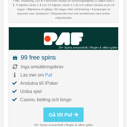
• Min. insättning 100 kr • Bonusen består av turneringsbiljetter (1 biljett värd 5
$, 5 biljetter värda 1 $ och 15 biljetter värda 0,1 $) och måste hämtas inom 14
dagar • Biljetterna är giltiga i 60 dagar efter uthämtning • Kampanjen är
löpande utan slutdatum • Erbjudandet kan inte kombineras med andra
erbjudanden
18+ Spela ansvarsfullt
|
Regler & villkor gäller
99 free spins
Inga omsättningskrav
Läs mer om
Paf
Anslutna till iPoker
Unika spel
Casino, betting och bingo
Gå till Paf
18+ Spela ansvarsfullt
|
Regler & villkor gäller