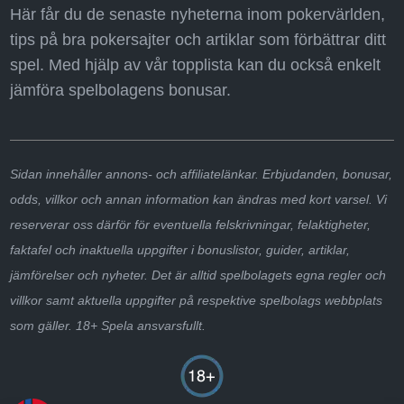
Här får du de senaste nyheterna inom pokervärlden,
tips på bra pokersajter och artiklar som förbättrar ditt
spel. Med hjälp av vår topplista kan du också enkelt
jämföra spelbolagens bonusar.
Sidan innehåller annons- och affiliatelänkar. Erbjudanden, bonusar,
odds, villkor och annan information kan ändras med kort varsel. Vi
reserverar oss därför för eventuella felskrivningar, felaktigheter,
faktafel och inaktuella uppgifter i bonuslistor, guider, artiklar,
jämförelser och nyheter. Det är alltid spelbolagets egna regler och
villkor samt aktuella uppgifter på respektive spelbolags webbplats
som gäller. 18+ Spela ansvarsfullt.