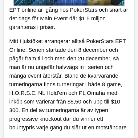
EPT online är igång hos PokerStars och snart är
det dags för Main Event där $1,5 miljon
garanteras i priser.
Mitt i julstöket arrangerar alltså PokerStars EPT
Online. Serien startade den 8 december och
pågår fram till och med den 20 december, så
man är nu ungefär halvvägs in i serien och
många event återstår. Bland de kvarvarande
turneringarna finns turneringar i både 8-game,
H.O.R.S.E, NL Hold’em och PL Omaha med
inköp som varierar från $5,50 och upp till $10
300. En del av turneringarna är av typen
progressive knockout där du vinner ett
bountypris varje gång du slår ut en motståndare.