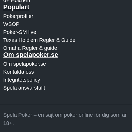
6+ Hold'em
Populärt
Pokerprofiler
WSOP
Poker-SM live
Texas Hold'em Regler & Guide
Omaha Regler & guide
Om spelapoker.se
Om spelapoker.se
Kontakta oss
Integritetspolicy
Spela ansvarsfullt
Spela Poker – en sajt om poker online för dig som är
18+.