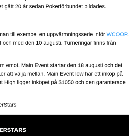
det gått 20 år sedan Pokerförbundet bildades.
man till exempel en uppvärmningsserie inför
WCOOP
.
och med den 10 augusti. Turneringar finns från
ram emot. Main Event startar den 18 augusti och det
 att välja mellan. Main Event low har ett inköp på
ent High ligger inköpet på $1050 och den garanterade
erStars