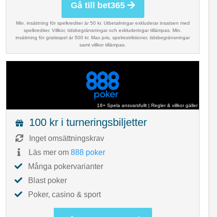
Gå till bet365
Min. insättning för spelkrediter är 50 kr. Utbetalningar exkluderar insatsen med
spelkrediter. Villkor, tidsbegränsningar och exkluderingar tillämpas. Min.
insättning för gratisspel är 500 kr. Max pris, spelrestriktioner, tidsbegränsningar
samt villkor tillämpas.
18+ Spela ansvarsfullt
|
Regler & villkor gäller
100 kr i turneringsbiljetter
Inget omsättningskrav
Läs mer om
888 poker
Många pokervarianter
Blast poker
Poker, casino & sport