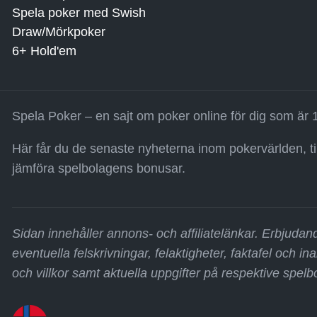
Spela poker med Swish
Draw/Mörkpoker
6+ Hold'em
Spela Poker – en sajt om poker online för dig som är 
Här får du de senaste nyheterna inom pokervärlden, tips
jämföra spelbolagens bonusar.
Sidan innehåller annons- och affiliatelänkar. Erbjudan
eventuella felskrivningar, felaktigheter, faktafel och in
och villkor samt aktuella uppgifter på respektive spel