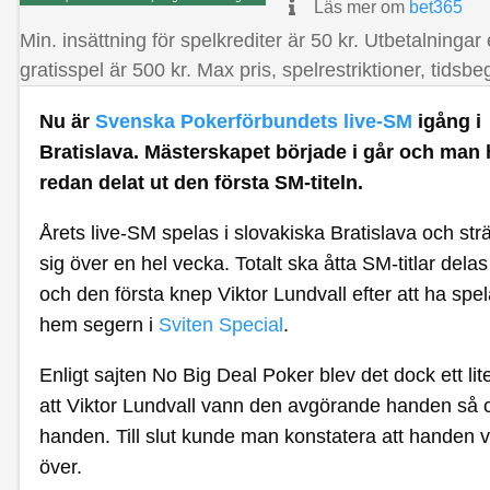
Läs mer om
bet365
Min. insättning för spelkrediter är 50 kr. Utbetalninga
gratisspel är 500 kr. Max pris, spelrestriktioner, tidsb
Nu är
Svenska Pokerförbundets live-SM
igång i
Bratislava. Mästerskapet började i går och man 
redan delat ut den första SM-titeln.
Årets live-SM spelas i slovakiska Bratislava och str
sig över en hel vecka. Totalt ska åtta SM-titlar delas
och den första knep Viktor Lundvall efter att ha spel
hem segern i
Sviten Special
.
Enligt sajten No Big Deal Poker blev det dock ett li
att Viktor Lundvall vann den avgörande handen så c
handen. Till slut kunde man konstatera att handen v
över.