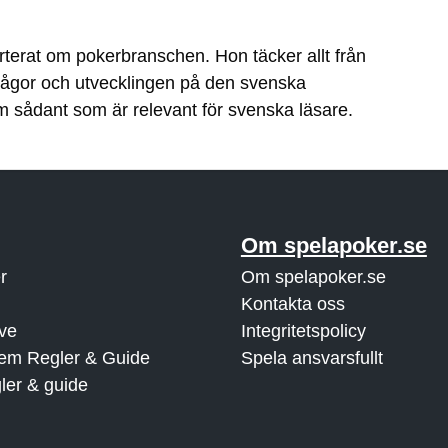
terat om pokerbranschen. Hon täcker allt från
sfrågor och utvecklingen på den svenska
m sådant som är relevant för svenska läsare.
Om spelapoker.se
r
Om spelapoker.se
Kontakta oss
ve
Integritetspolicy
'em Regler & Guide
Spela ansvarsfullt
er & guide