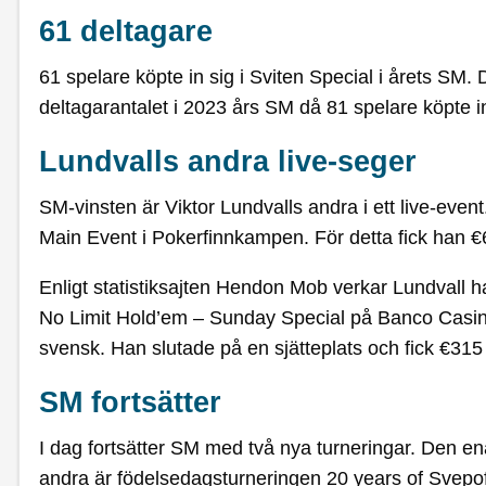
61 deltagare
61 spelare köpte in sig i Sviten Special i årets SM
deltagarantalet i 2023 års SM då 81 spelare köpte in
Lundvalls andra live-seger
SM-vinsten är Viktor Lundvalls andra i ett live-eve
Main Event i Pokerfinnkampen. För detta fick han €
Enligt statistiksajten Hendon Mob verkar Lundvall
No Limit Hold’em – Sunday Special på Banco Casino. 
svensk. Han slutade på en sjätteplats och fick €315 
SM fortsätter
I dag fortsätter SM med två nya turneringar. Den e
andra är födelsedagsturneringen 20 years of Svep