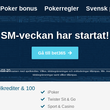
Poker bonus
Pokerregler
Svensk 
SM-veckan har startat!
Gå till bet365
-03-20
kluderar insatsen med spelkrediter. Villkor, tidsbegränsningar och exkluderingar tillämpas. Min. insät
tidsbegränsningar samt villkor tillämpas.
elkrediter & 100
iPoker
Twister Sit & Go
Sport & Casino