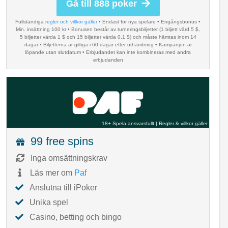
Gå till 888 poker
Fullständiga
regler och villkor gäller
• Endast för nya spelare • Engångsbonus •
Min. insättning 100 kr • Bonusen består av turneringsbiljetter (1 biljett värd 5 $,
5 biljetter värda 1 $ och 15 biljetter värda 0,1 $) och måste hämtas inom 14
dagar • Biljetterna är giltiga i 60 dagar efter uthämtning • Kampanjen är
löpande utan slutdatum • Erbjudandet kan inte kombineras med andra
erbjudanden
18+ Spela ansvarsfullt
|
Regler & villkor gäller
99 free spins
Inga omsättningskrav
Läs mer om
Paf
Anslutna till iPoker
Unika spel
Casino, betting och bingo