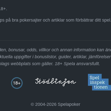
18+.
 på bra pokersajter och artiklar som förbättrar ditt spel
den, bonusar, odds, villkor och annan information kan änd
aktuella uppgifter i bonuslistor, guider, artiklar, jämförels
bolags webbplats som gäller. 18+ Spela ansvarsfullt.
© 2004-2026 Spelapoker