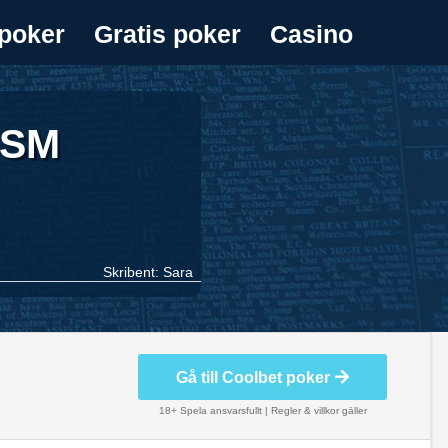
poker
Gratis poker
Casino
-SM
Skribent:
Sara
Gå till Coolbet poker
18+ Spela ansvarsfullt
|
Regler & villkor gäller