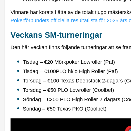
Vinnare har korats i åtta av de totalt tjugo mästersk
Pokerförbundets officiella resultatlista för 2025 års
Veckans SM-turneringar
Den här veckan finns följande turneringar att se fr
Tisdag – €20 Mörkpoker Lowroller (Paf)
Tisdag – €100PLO hi/lo High Roller (Paf)
Torsdag – €100 Texas Deepstack 2-dagars (Co
Torsdag – €50 PLO Lowroller (Coolbet)
Söndag – €200 PLO High Roller 2-dagars (Coo
Söndag – €50 Texas PKO (Coolbet)