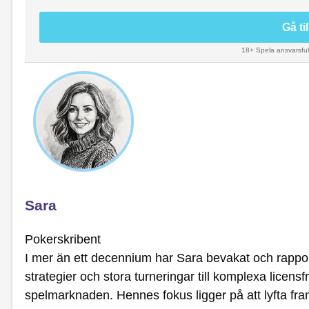
Gå til
18+ Spela ansvarsful
Sara
Pokerskribent
I mer än ett decennium har Sara bevakat och rappor
strategier och stora turneringar till komplexa licen
spelmarknaden. Hennes fokus ligger på att lyfta fra