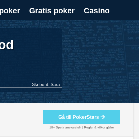
poker
Gratis poker
Casino
God
Skribent:
Sara
Gå till PokerStars
18+ Spela ansvarsfullt
|
Regler & villkor gäller