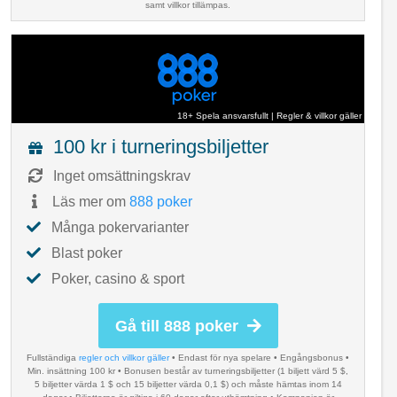
samt villkor tillämpas.
18+ Spela ansvarsfullt
|
Regler & villkor gäller
100 kr i turneringsbiljetter
Inget omsättningskrav
Läs mer om
888 poker
Många pokervarianter
Blast poker
Poker, casino & sport
Gå till 888 poker
Fullständiga
regler och villkor gäller
• Endast för nya spelare • Engångsbonus •
Min. insättning 100 kr • Bonusen består av turneringsbiljetter (1 biljett värd 5 $,
5 biljetter värda 1 $ och 15 biljetter värda 0,1 $) och måste hämtas inom 14