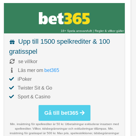
18+ Spela ansvarsfullt
|
Regler & villkor gäller
Upp till 1500 spelkrediter & 100
gratisspel
se villkor
Läs mer om
bet365
iPoker
Twister Sit & Go
Sport & Casino
Gå till bet365
Min. insättning för spelkrediter är 50 kr. Utbetalningar exkluderar insatsen med
spelkrediter. Villkor, tidsbegränsningar och exkluderingar tillämpas. Min.
insättning för gratisspel är 500 kr. Max pris, spelrestriktioner, tidsbegränsningar