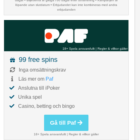
dagar • Biljetterna är giltiga i 60 dagar efter uthämtning • Kampanjen är
löpande utan slutdatum • Erbjudandet kan inte kombineras med andra
erbjudanden
18+ Spela ansvarsfullt
|
Regler & villkor gäller
99 free spins
Inga omsättningskrav
Läs mer om
Paf
Anslutna till iPoker
Unika spel
Casino, betting och bingo
Gå till Paf
18+ Spela ansvarsfullt
|
Regler & villkor gäller