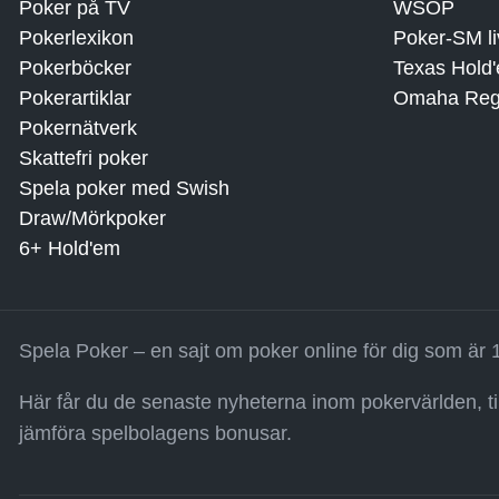
Poker på TV
WSOP
Pokerlexikon
Poker-SM li
Pokerböcker
Texas Hold
Pokerartiklar
Omaha Regl
Pokernätverk
Skattefri poker
Spela poker med Swish
Draw/Mörkpoker
6+ Hold'em
Spela Poker – en sajt om poker online för dig som är 
Här får du de senaste nyheterna inom pokervärlden, tips
jämföra spelbolagens bonusar.