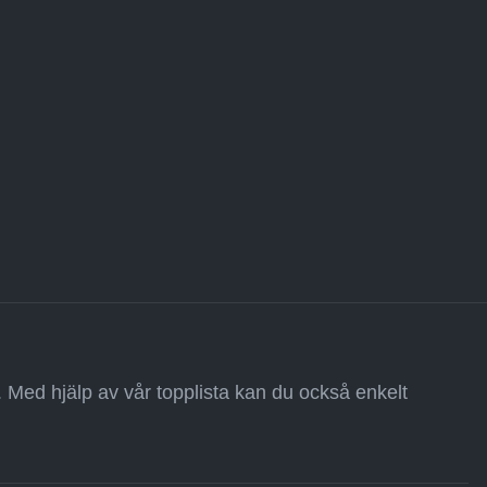
. Med hjälp av vår topplista kan du också enkelt