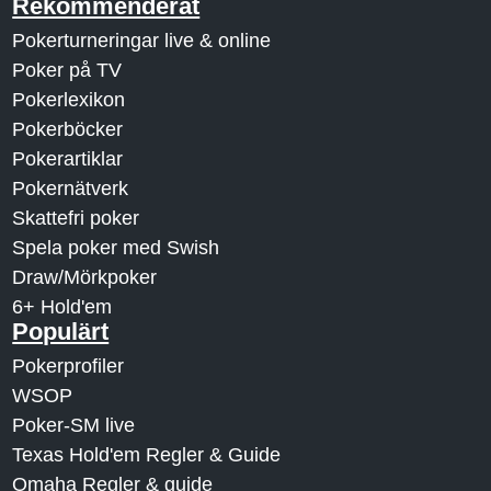
Rekommenderat
Pokerturneringar live & online
Poker på TV
Pokerlexikon
Pokerböcker
Pokerartiklar
Pokernätverk
Skattefri poker
Spela poker med Swish
Draw/Mörkpoker
6+ Hold'em
Populärt
Pokerprofiler
WSOP
Poker-SM live
Texas Hold'em Regler & Guide
Omaha Regler & guide