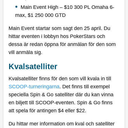
Main Event High – $10 300 PL Omaha 6-
max, $1 250 000 GTD
Main Event startar som sagt den 25 april. Du
hittar eventen i lobbyn hos PokerStars och
dessa är redan öppna för anmälan för den som
vill anmäla sig.
Kvalsatelliter
Kvalsatelliter finns för den som vill kvala in till
SCOOP-turneringarna
. Det finns till exempel
speciella Spin & Go satelliter där du kan vinna
en biljett till SCOOP-eventen. Spin & Go finns
att spela för antingen $4 eller $22.
Du hittar mer information om kval och satelliter