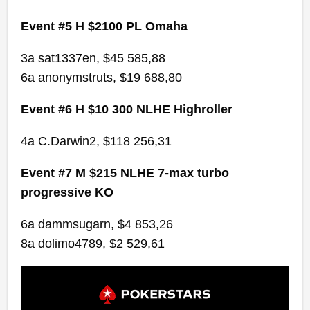
Event #5 H $2100 PL Omaha
3a sat1337en, $45 585,88
6a anonymstruts, $19 688,80
Event #6 H $10 300 NLHE Highroller
4a C.Darwin2, $118 256,31
Event #7 M $215 NLHE 7-max turbo
progressive KO
6a dammsugarn, $4 853,26
8a dolimo4789, $2 529,61