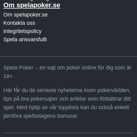
Om spelapoker.se
Om spelapoker.se
Kontakta oss
Integritetspolicy
Spela ansvarsfullt
Spela Poker – en sajt om poker online för dig som är
18+.
Här får du de senaste nyheterna inom pokervärlden,
tips på bra pokersajter och artiklar som förbättrar ditt
spel. Med hjälp av vår topplista kan du också enkelt
jämföra spelbolagens bonusar.