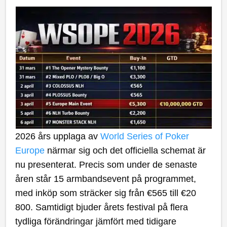
2026 års upplaga av
World Series of Poker
Europe
närmar sig och det officiella schemat är
nu presenterat. Precis som under de senaste
åren står 15 armbands­event på programmet,
med inköp som sträcker sig från €565 till €20
800. Samtidigt bjuder årets festival på flera
tydliga förändringar jämfört med tidigare