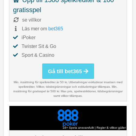
gratisspel
se villkor
Läs mer om
bet365
iPoker
Twister Sit & Go
Sport & Casino
Gå till bet365
Min. insättning för spelkrediter är 50 kr. Utbetalningar exkluderar insatsen med
spelkrediter. Villkor, tidsbegränsningar och exkluderingar tillämpas. Min.
insättning för gratisspel är 500 kr. Max pris, spelrestriktioner, tidsbegränsningar
samt villkor tillämpas.
18+ Spela ansvarsfullt
|
Regler & villkor gäller