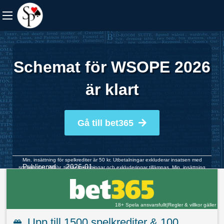
Schemat för WSOPE 2026
är klart
Gå till bet365
Min. insättning för spelkrediter är 50 kr. Utbetalningar exkluderar insatsen med
Publicerad: 2026-01-
spelkrediter. Villkor, tidsbegränsningar och exkluderingar tillämpas. Min. insättning
28
Skribent:
Sara
för gratisspel är 500 kr. Max pris, spelrestriktioner, tidsbegränsningar samt villkor
tillämpas.
18+ Spela ansvarsfullt
|
Regler & villkor gäller
Upp till 1500 spelkrediter & 100