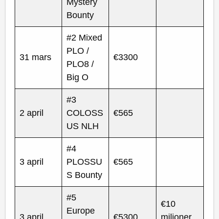
Mystery
Bounty
#2 Mixed
PLO /
31 mars
€3300
PLO8 /
Big O
#3
2 april
COLOSS
€565
US NLH
#4
3 april
PLOSSU
€565
S Bounty
#5
€10
Europe
3 april
€5300
miljoner