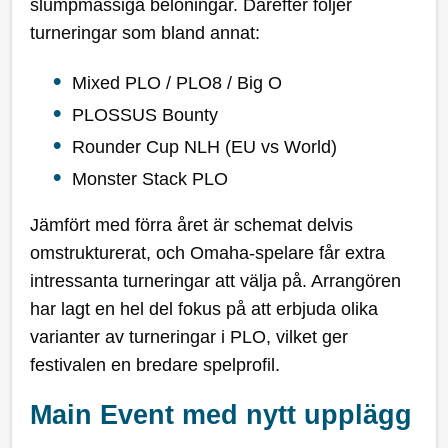
slumpmässiga belöningar. Därefter följer
turneringar som bland annat:
Mixed PLO / PLO8 / Big O
PLOSSUS Bounty
Rounder Cup NLH (EU vs World)
Monster Stack PLO
Jämfört med förra året är schemat delvis
omstrukturerat, och Omaha-spelare får extra
intressanta turneringar att välja på. Arrangören
har lagt en hel del fokus på att erbjuda olika
varianter av turneringar i PLO, vilket ger
festivalen en bredare spelprofil.
Main Event med nytt upplägg