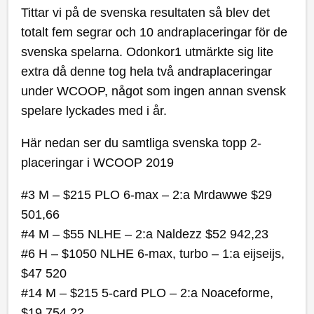
Tittar vi på de svenska resultaten så blev det
totalt fem segrar och 10 andraplaceringar för de
svenska spelarna. Odonkor1 utmärkte sig lite
extra då denne tog hela två andraplaceringar
under WCOOP, något som ingen annan svensk
spelare lyckades med i år.
Här nedan ser du samtliga svenska topp 2-
placeringar i WCOOP 2019
#3 M – $215 PLO 6-max – 2:a Mrdawwe $29
501,66
#4 M – $55 NLHE – 2:a Naldezz $52 942,23
#6 H – $1050 NLHE 6-max, turbo – 1:a eijseijs,
$47 520
#14 M – $215 5-card PLO – 2:a Noaceforme,
$19 754,22