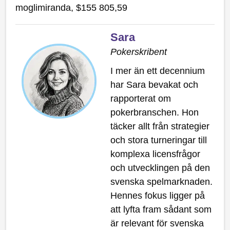
moglimiranda, $155 805,59
Sara
Pokerskribent
I mer än ett decennium
har Sara bevakat och
rapporterat om
pokerbranschen. Hon
täcker allt från strategier
och stora turneringar till
komplexa licensfrågor
och utvecklingen på den
svenska spelmarknaden.
Hennes fokus ligger på
att lyfta fram sådant som
är relevant för svenska