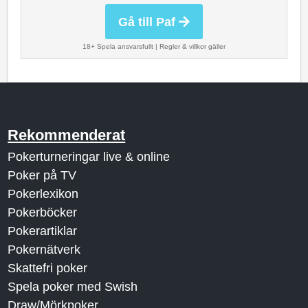
Gå till Paf
18+ Spela ansvarsfullt
|
Regler & villkor gäller
Rekommenderat
Pokerturneringar live & online
Poker på TV
Pokerlexikon
Pokerböcker
Pokerartiklar
Pokernätverk
Skattefri poker
Spela poker med Swish
Draw/Mörkpoker