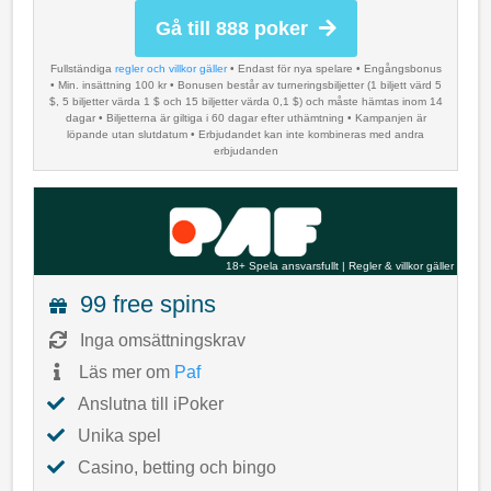
Gå till 888 poker
Fullständiga
regler och villkor gäller
• Endast för nya spelare • Engångsbonus
• Min. insättning 100 kr • Bonusen består av turneringsbiljetter (1 biljett värd 5
$, 5 biljetter värda 1 $ och 15 biljetter värda 0,1 $) och måste hämtas inom 14
dagar • Biljetterna är giltiga i 60 dagar efter uthämtning • Kampanjen är
löpande utan slutdatum • Erbjudandet kan inte kombineras med andra
erbjudanden
18+ Spela ansvarsfullt
|
Regler & villkor gäller
99 free spins
Inga omsättningskrav
Läs mer om
Paf
Anslutna till iPoker
Unika spel
Casino, betting och bingo