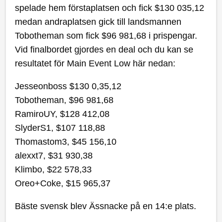
spelade hem förstaplatsen och fick $130 035,12
medan andraplatsen gick till landsmannen
Tobotheman som fick $96 981,68 i prispengar.
Vid finalbordet gjordes en deal och du kan se
resultatet för Main Event Low här nedan:
Jesseonboss $130 0,35,12
Tobotheman, $96 981,68
RamiroUY, $128 412,08
SlyderS1, $107 118,88
Thomastom3, $45 156,10
alexxt7, $31 930,38
Klimbo, $22 578,33
Oreo+Coke, $15 965,37
Bäste svensk blev Ässnacke på en 14:e plats.