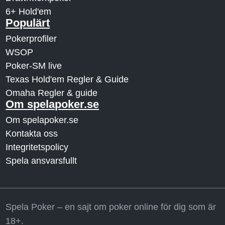
6+ Hold'em
Populärt
Pokerprofiler
WSOP
Poker-SM live
Texas Hold'em Regler & Guide
Omaha Regler & guide
Om spelapoker.se
Om spelapoker.se
Kontakta oss
Integritetspolicy
Spela ansvarsfullt
Spela Poker – en sajt om poker online för dig som är
18+.