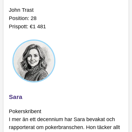
John Trast
Position: 28
Prispott: €1 481
Sara
Pokerskribent
I mer än ett decennium har Sara bevakat och
rapporterat om pokerbranschen. Hon täcker allt