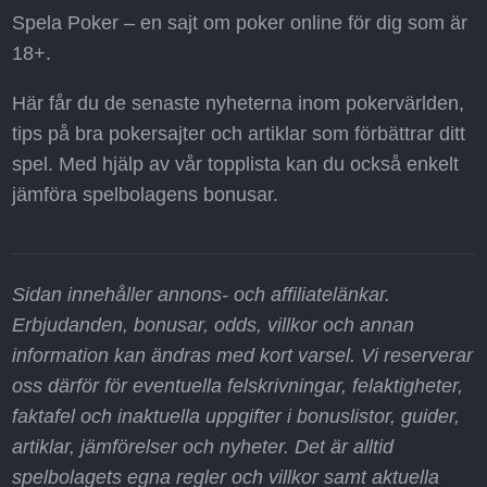
Spela Poker – en sajt om poker online för dig som är
18+.
Här får du de senaste nyheterna inom pokervärlden,
tips på bra pokersajter och artiklar som förbättrar ditt
spel. Med hjälp av vår topplista kan du också enkelt
jämföra spelbolagens bonusar.
Sidan innehåller annons- och affiliatelänkar.
Erbjudanden, bonusar, odds, villkor och annan
information kan ändras med kort varsel. Vi reserverar
oss därför för eventuella felskrivningar, felaktigheter,
faktafel och inaktuella uppgifter i bonuslistor, guider,
artiklar, jämförelser och nyheter. Det är alltid
spelbolagets egna regler och villkor samt aktuella