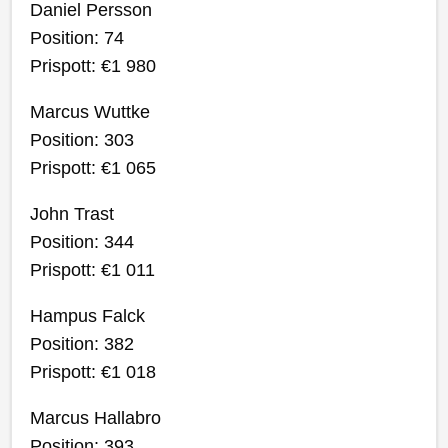
Daniel Persson
Position: 74
Prispott: €1 980
Marcus Wuttke
Position: 303
Prispott: €1 065
John Trast
Position: 344
Prispott: €1 011
Hampus Falck
Position: 382
Prispott: €1 018
Marcus Hallabro
Position: 393