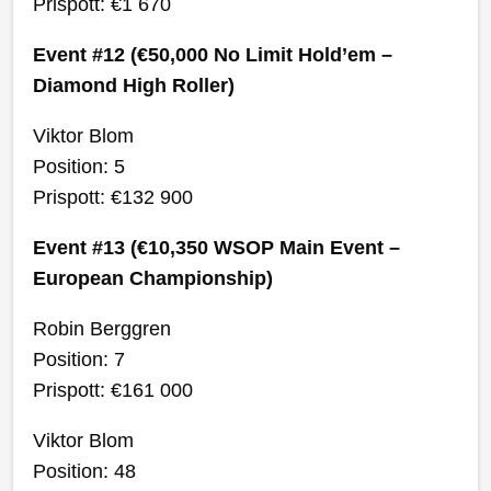
Prispott: €1 670
Event #12 (€50,000 No Limit Hold’em –
Diamond High Roller)
Viktor Blom
Position: 5
Prispott: €132 900
Event #13 (€10,350 WSOP Main Event –
European Championship)
Robin Berggren
Position: 7
Prispott: €161 000
Viktor Blom
Position: 48