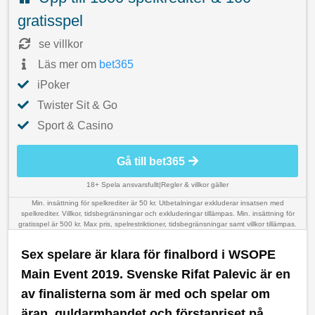
gratisspel
se villkor
Läs mer om
bet365
iPoker
Twister Sit & Go
Sport & Casino
Gå till bet365
18+ Spela ansvarsfullt
|
Regler & villkor gäller
Min. insättning för spelkrediter är 50 kr. Utbetalningar exkluderar insatsen med
spelkrediter. Villkor, tidsbegränsningar och exkluderingar tillämpas. Min. insättning för
gratisspel är 500 kr. Max pris, spelrestriktioner, tidsbegränsningar samt villkor tillämpas.
Sex spelare är klara för finalbord i WSOPE
Main Event 2019. Svenske Rifat Palevic är en
av finalisterna som är med och spelar om
äran, guldarmbandet och förstapriset på