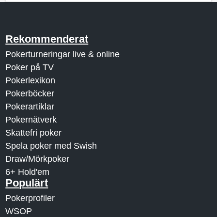
Rekommenderat
Pokerturneringar live & online
Poker på TV
Pokerlexikon
Pokerböcker
Pokerartiklar
Pokernätverk
Skattefri poker
Spela poker med Swish
Draw/Mörkpoker
6+ Hold'em
Populärt
Pokerprofiler
WSOP