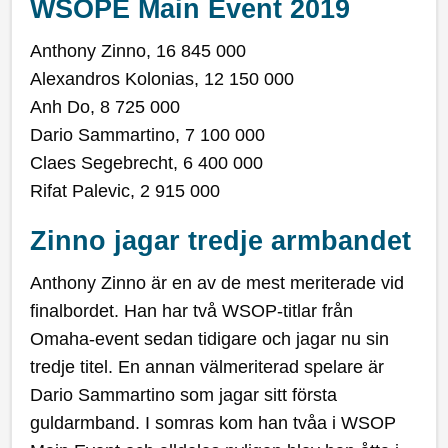
WSOPE Main Event 2019
Anthony Zinno, 16 845 000
Alexandros Kolonias, 12 150 000
Anh Do, 8 725 000
Dario Sammartino, 7 100 000
Claes Segebrecht, 6 400 000
Rifat Palevic, 2 915 000
Zinno jagar tredje armbandet
Anthony Zinno är en av de mest meriterade vid
finalbordet. Han har två WSOP-titlar från
Omaha-event sedan tidigare och jagar nu sin
tredje titel. En annan välmeriterad spelare är
Dario Sammartino som jagar sitt första
guldarmband. I somras kom han tvåa i WSOP