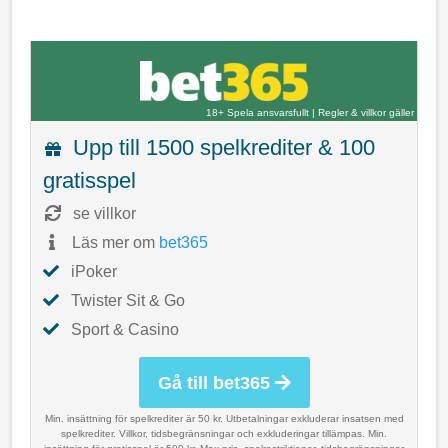
18+ Spela ansvarsfullt
|
Regler & villkor gäller
Upp till 1500 spelkrediter & 100
gratisspel
se villkor
Läs mer om
bet365
iPoker
Twister Sit & Go
Sport & Casino
Gå till bet365
Min. insättning för spelkrediter är 50 kr. Utbetalningar exkluderar insatsen med
spelkrediter. Villkor, tidsbegränsningar och exkluderingar tillämpas. Min.