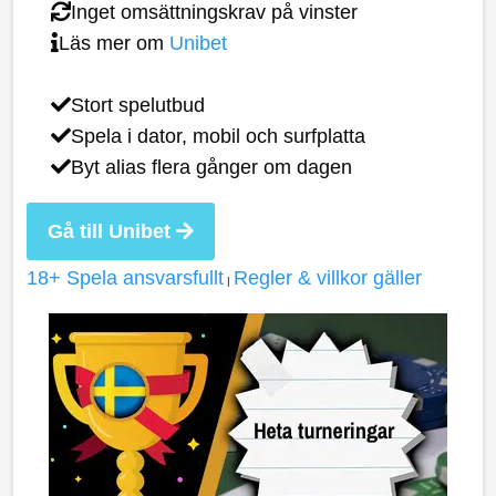
Inget omsättningskrav på vinster
Läs mer om
Unibet
Stort spelutbud
Spela i dator, mobil och surfplatta
Byt alias flera gånger om dagen
Gå till Unibet
18+ Spela ansvarsfullt
Regler & villkor gäller
|