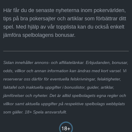
Här får du de senaste nyheterna inom pokervärlden,
tips på bra pokersajter och artiklar som förbättrar ditt
spel. Med hjälp av vår topplista kan du också enkelt
jämföra spelbolagens bonusar.
Sidan innehåller annons- och affiliatelänkar. Erbjudanden, bonusar,
odds, villkor och annan information kan ändras med kort varsel. Vi
reserverar oss därför för eventuella felskrivningar, felaktigheter,
faktafel och inaktuella uppgifter i bonuslistor, guider, artiklar,
jämförelser och nyheter. Det är alltid spelbolagets egna regler och
villkor samt aktuella uppgifter på respektive spelbolags webbplats
som gäller. 18+ Spela ansvarsfullt.