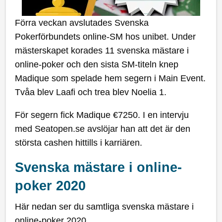
Förra veckan avslutades Svenska
Pokerförbundets online-SM hos unibet. Under
mästerskapet korades 11 svenska mästare i
online-poker och den sista SM-titeln knep
Madique som spelade hem segern i Main Event.
Tvåa blev Laafi och trea blev Noelia 1.
För segern fick Madique €7250. I en intervju
med Seatopen.se avslöjar han att det är den
största cashen hittills i karriären.
Svenska mästare i online-
poker 2020
Här nedan ser du samtliga svenska mästare i
online-poker 2020.