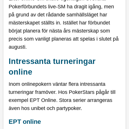
Pokerförbundets live-SM ha dragit igång, men
på grund av det rådande samhällsläget har
mästerskapet ställts in. Istället har förbundet
börjat planera för nästa års mästerskap som
precis som vanligt planeras att spelas i slutet på
augusti.
Intressanta turneringar
online
Inom onlinepokern väntar flera intressanta
turneringar framöver. Hos PokerStars pågår till
exempel EPT Online. Stora serier arrangeras
även hos unibet och partypoker.
EPT online