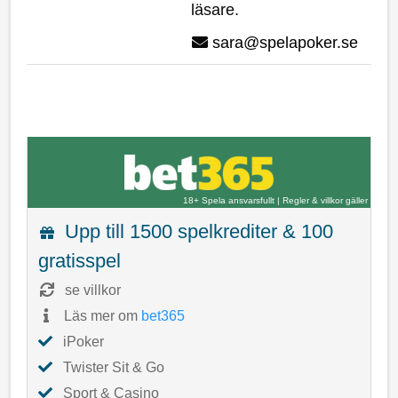
läsare.
sara@spelapoker.se
18+ Spela ansvarsfullt
|
Regler & villkor gäller
Upp till 1500 spelkrediter & 100
gratisspel
se villkor
Läs mer om
bet365
iPoker
Twister Sit & Go
Sport & Casino