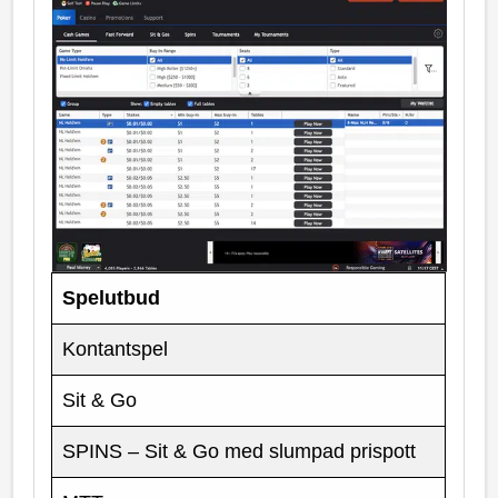
Spelutbud
Kontantspel
Sit & Go
SPINS – Sit & Go med slumpad prispott