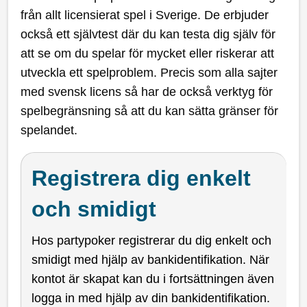
från allt licensierat spel i Sverige. De erbjuder
också ett självtest där du kan testa dig själv för
att se om du spelar för mycket eller riskerar att
utveckla ett spelproblem. Precis som alla sajter
med svensk licens så har de också verktyg för
spelbegränsning så att du kan sätta gränser för
spelandet.
Registrera dig enkelt
och smidigt
Hos partypoker registrerar du dig enkelt och
smidigt med hjälp av bankidentifikation. När
kontot är skapat kan du i fortsättningen även
logga in med hjälp av din bankidentifikation.