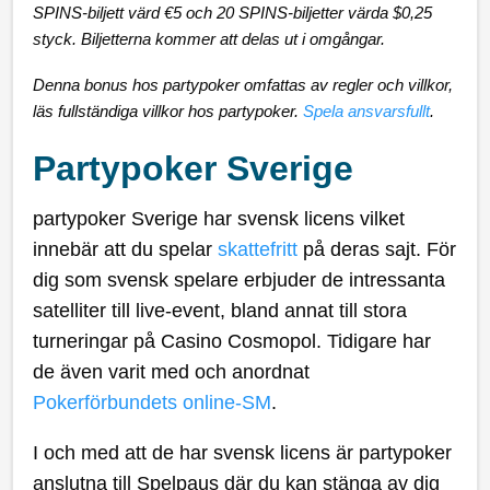
SPINS-biljett värd €5 och 20 SPINS-biljetter värda $0,25
styck. Biljetterna kommer att delas ut i omgångar.
Denna bonus hos partypoker omfattas av regler och villkor,
läs fullständiga villkor hos partypoker.
Spela ansvarsfullt
.
Partypoker Sverige
partypoker Sverige har svensk licens vilket
innebär att du spelar
skattefritt
på deras sajt. För
dig som svensk spelare erbjuder de intressanta
satelliter till live-event, bland annat till stora
turneringar på Casino Cosmopol. Tidigare har
de även varit med och anordnat
Pokerförbundets online-SM
.
I och med att de har svensk licens är partypoker
anslutna till Spelpaus där du kan stänga av dig