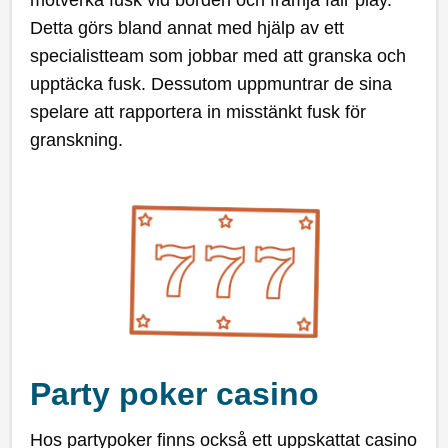
Detta görs bland annat med hjälp av ett
specialistteam som jobbar med att granska och
upptäcka fusk. Dessutom uppmuntrar de sina
spelare att rapportera in misstänkt fusk för
granskning.
Party poker casino
Hos partypoker finns också ett uppskattat casino