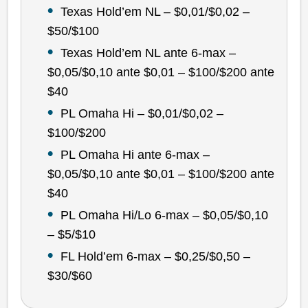
Texas Hold’em NL – $0,01/$0,02 –
$50/$100
Texas Hold’em NL ante 6-max –
$0,05/$0,10 ante $0,01 – $100/$200 ante
$40
PL Omaha Hi – $0,01/$0,02 –
$100/$200
PL Omaha Hi ante 6-max –
$0,05/$0,10 ante $0,01 – $100/$200 ante
$40
PL Omaha Hi/Lo 6-max – $0,05/$0,10
– $5/$10
FL Hold’em 6-max – $0,25/$0,50 –
$30/$60