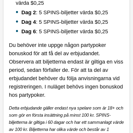
värda $0,25
Dag 2
: 5 SPINS-biljetter värda $0,25
Dag 4
: 5 SPINS-biljetter värda $0,25
Dag 6
: 5 SPINS-biljetter värda $0,25
Du behöver inte uppge någon partypoker
bonuskod för att få del av erbjudandet.
Observera att biljetterna endast är giltiga en viss
period, sedan förfaller de. För att ta del av
erbjudandet behöver du följa anvisningarna vid
registreringen. I nuläget behövs ingen bonuskod
hos partypoker.
Detta erbjudande gäller endast nya spelare som är 18+ och
som gör en första insättning på minst 100 kr. SPINS-
biljetterna är giltiga i 60 dagar och har ett sammanlagt värde
av 100 kr. Biljetterna har olika värde och består av 1