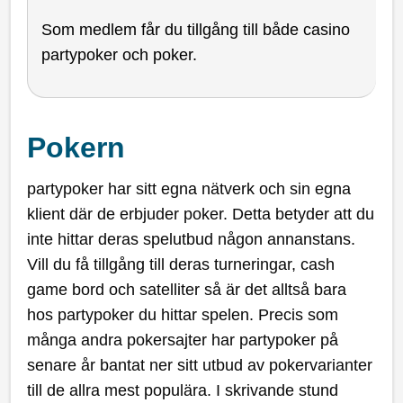
Som medlem får du tillgång till både casino
partypoker och poker.
Pokern
partypoker har sitt egna nätverk och sin egna
klient där de erbjuder poker. Detta betyder att du
inte hittar deras spelutbud någon annanstans.
Vill du få tillgång till deras turneringar, cash
game bord och satelliter så är det alltså bara
hos partypoker du hittar spelen. Precis som
många andra pokersajter har partypoker på
senare år bantat ner sitt utbud av pokervarianter
till de allra mest populära. I skrivande stund