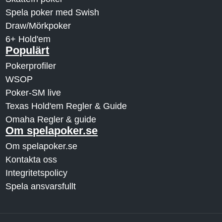
Spela poker med Swish
Draw/Mörkpoker
6+ Hold'em
Populärt
Pokerprofiler
WSOP
Poker-SM live
Texas Hold'em Regler & Guide
Omaha Regler & guide
Om spelapoker.se
Om spelapoker.se
Kontakta oss
Integritetspolicy
Spela ansvarsfullt