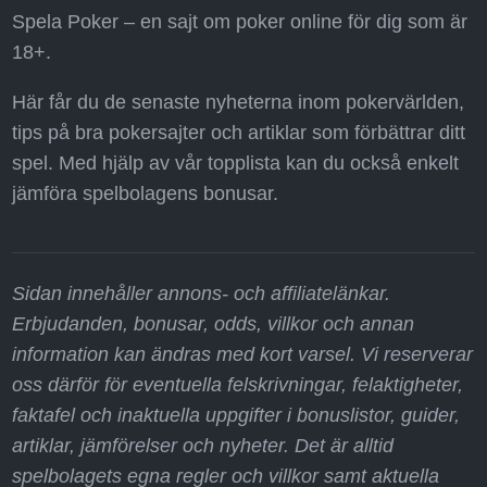
Spela Poker – en sajt om poker online för dig som är
18+.
Här får du de senaste nyheterna inom pokervärlden,
tips på bra pokersajter och artiklar som förbättrar ditt
spel. Med hjälp av vår topplista kan du också enkelt
jämföra spelbolagens bonusar.
Sidan innehåller annons- och affiliatelänkar.
Erbjudanden, bonusar, odds, villkor och annan
information kan ändras med kort varsel. Vi reserverar
oss därför för eventuella felskrivningar, felaktigheter,
faktafel och inaktuella uppgifter i bonuslistor, guider,
artiklar, jämförelser och nyheter. Det är alltid
spelbolagets egna regler och villkor samt aktuella