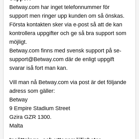
Betway.com har inget telefonnummer för
support men ringer upp kunden om så önskas.
Första kontakten sker via e-post så att de kan
kontrollera uppgifter och ge så bra support som
möjligt.
Betway.com finns med svensk support på se-
support@Betway.com där de enligt uppgift
svarar iså fort man kan.
Vill man nå Betway.com via post är det följande
adress som gäller:
Betway
9 Empire Stadium Street
Gzira GZR 1300.
Malta