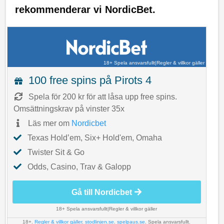
rekommenderar vi NordicBet.
18+ Spela ansvarsfullt
|
Regler & villkor gäller
100 free spins på Pirots 4
Spela för 200 kr för att låsa upp free spins.
Omsättningskrav på vinster 35x
Läs mer om
Nordicbet
Texas Hold’em, Six+ Hold'em, Omaha
Twister Sit & Go
Odds, Casino, Trav & Galopp
Gå till Nordicbet
18+ Spela ansvarsfullt
|
Regler & villkor gäller
18+.
Regler & villkor gäller
.
stodlinjen.se
.
spelpaus.se
. Spela ansvarsfullt.