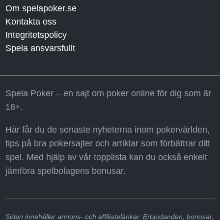
Om spelapoker.se
Kontakta oss
Integritetspolicy
Spela ansvarsfullt
Spela Poker – en sajt om poker online för dig som är
18+.
Här får du de senaste nyheterna inom pokervärlden,
tips på bra pokersajter och artiklar som förbättrar ditt
spel. Med hjälp av vår topplista kan du också enkelt
jämföra spelbolagens bonusar.
Sidan innehåller annons- och affiliatelänkar. Erbjudanden, bonusar,