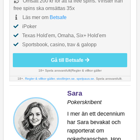
Omsätt 200 kr för att få free spins. Vinster från
free spins ska omsättas 35x
Läs mer om
Betsafe
iPoker
Texas Hold'em, Omaha, Six+ Hold'em
Sportsbook, casino, trav & galopp
Gå till Betsafe
18+ Spela ansvarsfullt
|
Regler & villkor gäller
18+.
Regler & villkor gäller
.
stodlinjen.se
.
spelpaus.se
. Spela ansvarsfullt.
Sara
Pokerskribent
I mer än ett decennium
har Sara bevakat och
rapporterat om
pokerbranschen. Hon