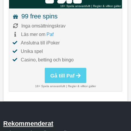
18+ Spela ansvarsfullt
|
Regler & villkor gäller
99 free spins
Inga omsättningskrav
Läs mer om
Paf
Anslutna till iPoker
Unika spel
Casino, betting och bingo
Gå till Paf
18+ Spela ansvarsfullt
|
Regler & villkor gäller
Rekommenderat