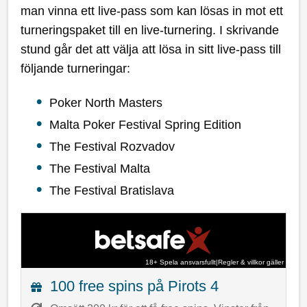
man vinna ett live-pass som kan lösas in mot ett
turneringspaket till en live-turnering. I skrivande
stund går det att välja att lösa in sitt live-pass till
följande turneringar:
Poker North Masters
Malta Poker Festival Spring Edition
The Festival Rozvadov
The Festival Malta
The Festival Bratislava
18+ Spela ansvarsfullt
|
Regler & villkor gäller
100 free spins på Pirots 4