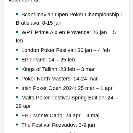
Scandinavian Open Poker Championship i
Bratislava: 8-15 jan
WPT Prime Aix-en-Provence: 26 jan – 5
feb
London Poker Festival: 30 jan – 4 feb
EPT Paris: 14 – 25 feb
Kings of Tallinn: 23 feb – 3 mar
Poker North Masters: 14-24 mar
Irish Poker Open 2024: 25 mar – 1 apr
Malta Poker Festival Spring Edition: 24 –
29 apr
EPT Monte Carlo: 24 apr – 4 maj
The Festival Rozvadov: 3-9 jun