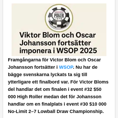
Framgångarna för Victor Blom och Oscar
Johansson fortsätter i
WSOP
. Nu har de
bägge svenskarna lyckats ta sig till
ytterligare ett finalbord var. För Victor Bloms
del handlar det om finalen i event #32 $50
000 High Roller medan det för Johansson
handlar om en finalplats i event #30 $10 000
No-Limit 2–7 Lowball Draw Championship.