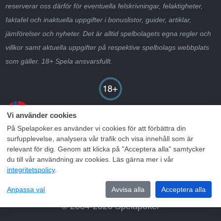
reserverar oss därför för eventuella felskrivningar, felaktigheter,
faktafel och inaktuella uppgifter i bonuslistor, guider, artiklar,
jämförelser och nyheter. Det är alltid spelbolagets egna regler och
villkor samt aktuella uppgifter på respektive spelbolags webbplats
som gäller. 18+ Spela ansvarsfullt.
På Spelapoker.es använder vi cookies för att förbättra din
surfupplevelse, analysera vår trafik och visa innehåll som är
relevant för dig. Genom att klicka på ”Acceptera alla” samtycker
du till vår användning av cookies. Läs gärna mer i vår
integritetspolicy
.
Anpassa val
Avvisa alla
Acceptera alla
© 2004-2026 Spelapoker