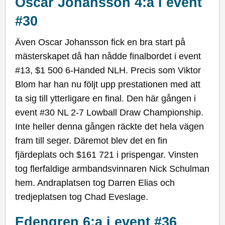
Oscar Johansson 4:a i event
#30
Även Oscar Johansson fick en bra start på
mästerskapet då han nådde finalbordet i event
#13, $1 500 6-Handed NLH. Precis som Viktor
Blom har han nu följt upp prestationen med att
ta sig till ytterligare en final. Den här gången i
event #30 NL 2-7 Lowball Draw Championship.
Inte heller denna gången räckte det hela vägen
fram till seger. Däremot blev det en fin
fjärdeplats och $161 721 i prispengar. Vinsten
tog flerfaldige armbandsvinnaren Nick Schulman
hem. Andraplatsen tog Darren Elias och
tredjeplatsen tog Chad Eveslage.
Edengren 6:a i event #36