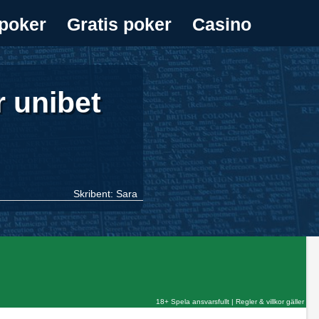
poker
Gratis poker
Casino
r unibet
Skribent:
Sara
18+ Spela ansvarsfullt
|
Regler & villkor gäller