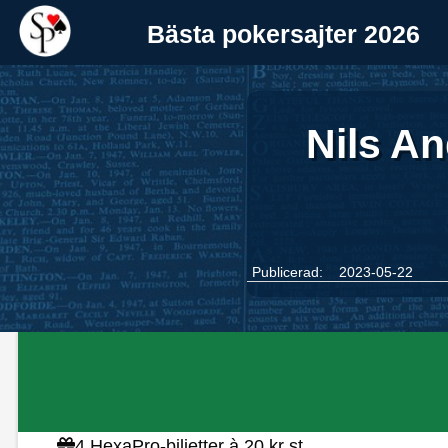
Bästa pokersajter 2026
Nils An
Publicerad: 2023-05-22
4 HexaPro-biljetter à 20 kr st