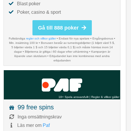
Blast poker
Poker, casino & sport
Gå till 888 poker
Fullständiga
regler och villkor gäller
• Endast för nya spelare • Engångsbonus •
Min. insättning 100 kr • Bonusen består av turneringsbiljetter (1 biljett värd 5 $,
5 biljetter värda 1 $ och 15 biljetter värda 0,1 $) och måste hämtas inom 14
dagar • Biljetterna är giltiga i 60 dagar efter uthämtning • Kampanjen är
löpande utan slutdatum • Erbjudandet kan inte kombineras med andra
erbjudanden
18+ Spela ansvarsfullt
|
Regler & villkor gäller
99 free spins
Inga omsättningskrav
Läs mer om
Paf