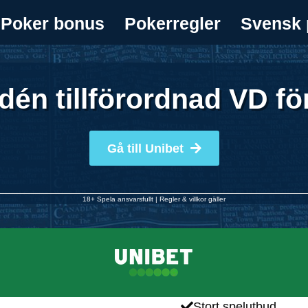
Poker bonus
Pokerregler
Svensk 
dén tillförordnad VD fö
Gå till Unibet
18+ Spela ansvarsfullt
|
Regler & villkor gäller
Stort spelutbud