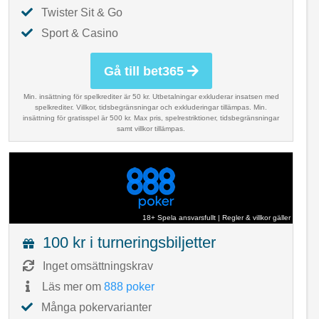
Twister Sit & Go
Sport & Casino
Gå till bet365
Min. insättning för spelkrediter är 50 kr. Utbetalningar exkluderar insatsen med
spelkrediter. Villkor, tidsbegränsningar och exkluderingar tillämpas. Min.
insättning för gratisspel är 500 kr. Max pris, spelrestriktioner, tidsbegränsningar
samt villkor tillämpas.
18+ Spela ansvarsfullt
|
Regler & villkor gäller
100 kr i turneringsbiljetter
Inget omsättningskrav
Läs mer om
888 poker
Många pokervarianter