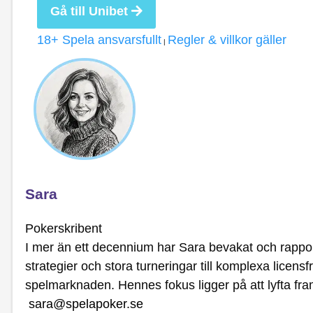
Gå till Unibet
18+ Spela ansvarsfullt
Regler & villkor gäller
|
Sara
Pokerskribent
I mer än ett decennium har Sara bevakat och rappor
strategier och stora turneringar till komplexa licen
spelmarknaden. Hennes fokus ligger på att lyfta fra
sara@spelapoker.se