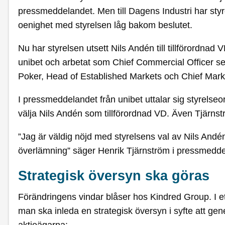
pressmeddelandet. Men till Dagens Industri har styr
oenighet med styrelsen låg bakom beslutet.
Nu har styrelsen utsett Nils Andén till tillförordnad 
unibet och arbetat som Chief Commercial Officer se
Poker, Head of Established Markets och Chief Market
I pressmeddelandet från unibet uttalar sig styrelseor
välja Nils Andén som tillförordnad VD. Även Tjärnstr
”Jag är väldig nöjd med styrelsens val av Nils Andén
överlämning” säger Henrik Tjärnström i pressmedde
Strategisk översyn ska göras
Förändringens vindar blåser hos Kindred Group. I e
man ska inleda en strategisk översyn i syfte att gen
aktieägarna: