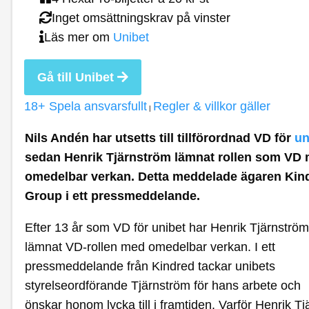
Inget omsättningskrav på vinster
Läs mer om
Unibet
Gå till Unibet
18+ Spela ansvarsfullt
Regler & villkor gäller
|
Nils Andén har utsetts till tillförordnad VD för
un
sedan Henrik Tjärnström lämnat rollen som VD
omedelbar verkan. Detta meddelade ägaren Kin
Group i ett pressmeddelande.
Efter 13 år som VD för unibet har Henrik Tjärnström
lämnat VD-rollen med omedelbar verkan. I ett
pressmeddelande från Kindred tackar unibets
styrelseordförande Tjärnström för hans arbete och
önskar honom lycka till i framtiden. Varför Henrik Tj