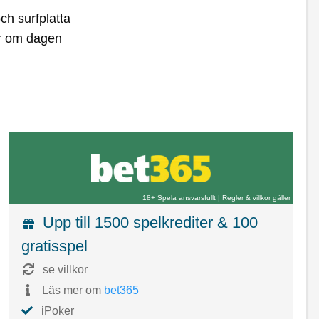
och surfplatta
er om dagen
18+ Spela ansvarsfullt
|
Regler & villkor gäller
Upp till 1500 spelkrediter & 100
gratisspel
se villkor
Läs mer om
bet365
iPoker