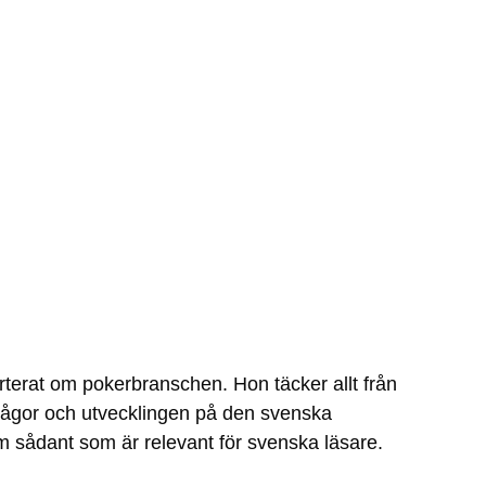
terat om pokerbranschen. Hon täcker allt från
sfrågor och utvecklingen på den svenska
m sådant som är relevant för svenska läsare.