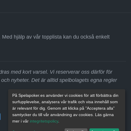
. Med hjälp av vår topplista kan du också enkelt
ras med kort varsel. Vi reserverar oss därför för
er och nyheter. Det är alltid spelbolagets egna regler
På Spelapoker.es använder vi cookies för att förbättra din
surfupplevelse, analysera vår trafik och visa innehåll som
är relevant för dig. Genom att klicka på ”Acceptera alla”
samtycker du till vår användning av cookies. Läs gärna
mer i vår
integritetspolicy
.