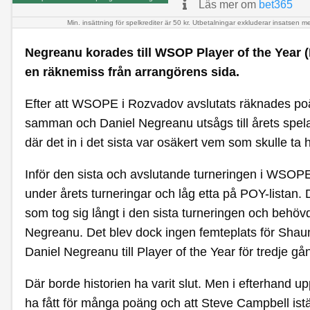
Läs mer om
bet365
Min. insättning för spelkrediter är 50 kr. Utbetalningar exkluderar insatsen med
Negreanu korades till WSOP Player of the Year (
en räknemiss från arrangörens sida.
Efter att WSOPE i Rozvadov avslutats räknades 
samman och Daniel Negreanu utsågs till årets spel
där det in i det sista var osäkert vem som skulle ta 
Inför den sista och avslutande turneringen i WSOP
under årets turneringar och låg etta på POY-list
som tog sig långt i den sista turneringen och behöv
Negreanu. Det blev dock ingen femteplats för Shau
Daniel Negreanu till Player of the Year för tredje gå
Där borde historien ha varit slut. Men i efterhand u
ha fått för många poäng och att Steve Campbell istäl