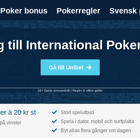
Poker bonus
Pokerregler
Svensk 
 till International Pok
Gå till Unibet
18+ Spela ansvarsfullt
|
Regler & villkor gäller
er à 20 kr st
Stort spelutbud
Spela i dator, mobil och surfplatta
på vinster
Byt alias flera gånger om dagen