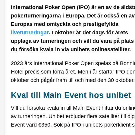
International Poker Open (IPO) är en av de äldst
pokerturneringarna i Europa. Det är också en av
Europas med omtyckta och prestigefyllda
liveturneringar
. I oktober är det dags för årets
upplaga av turneringen och vill du vara på plats
du försöka kvala in via unibets onlinesatelliter.
2023 års International Poker Open spelas på Bonni
Hotel precis som förra året. Men i år startar IPO de
oktober och pågår fram till och med den 30 oktober.
Kval till Main Event hos unibet
Vill du försöka kvala in till Main Event hittar du onli
av turneringen. Unibet erbjuder flera satelliter till di
Event värd €350. Sök på IPO i unibets pokerklient så 