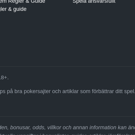
'em Regler & Guide
Spela ansvarsfullt
er & guide
18+.
 på bra pokersajter och artiklar som förbättrar ditt spel
den, bonusar, odds, villkor och annan information kan änd