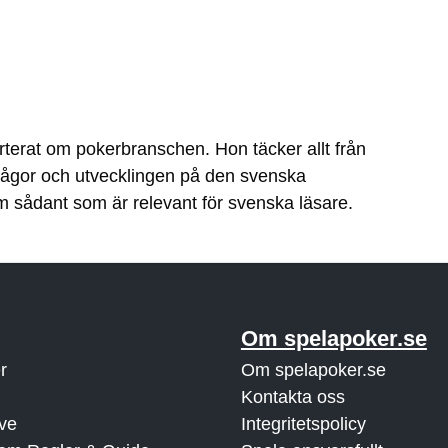
terat om pokerbranschen. Hon täcker allt från
sfrågor och utvecklingen på den svenska
m sådant som är relevant för svenska läsare.
Om spelapoker.se
r
Om spelapoker.se
Kontakta oss
ve
Integritetspolicy