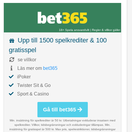
18+ Spela ansvarsfullt
|
Regler & villkor gäller
Upp till 1500 spelkrediter & 100
gratisspel
se villkor
Läs mer om
bet365
iPoker
Twister Sit & Go
Sport & Casino
Gå till bet365
Min. insättning för spelkrediter är 50 kr. Utbetalningar exkluderar insatsen med
spelkrediter. Villkor, tidsbegränsningar och exkluderingar tillämpas. Min.
insättning för gratisspel är 500 kr. Max pris, spelrestriktioner, tidsbegränsningar