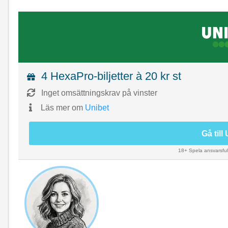
4 HexaPro-biljetter à 20 kr st
Inget omsättningskrav på vinster
Läs mer om
Unibet
Gå till
18+ Spela ansvarsful