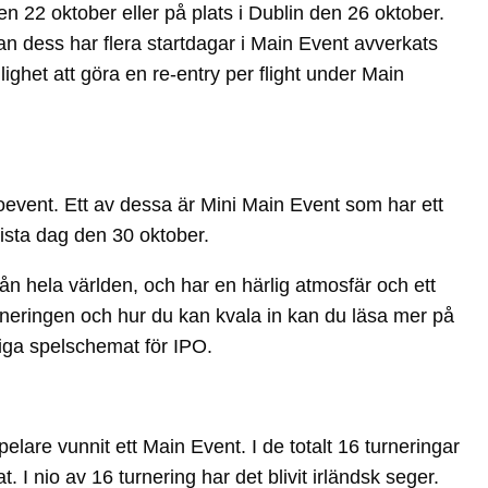
n 22 oktober eller på plats i Dublin den 26 oktober.
an dess har flera startdagar i Main Event avverkats
ghet att göra en re-entry per flight under Main
vent. Ett av dessa är Mini Main Event som har ett
ista dag den 30 oktober.
ån hela världen, och har en härlig atmosfär och ett
eringen och hur du kan kvala in kan du läsa mer på
iga spelschemat för IPO.
are vunnit ett Main Event. I de totalt 16 turneringar
I nio av 16 turnering har det blivit irländsk seger.