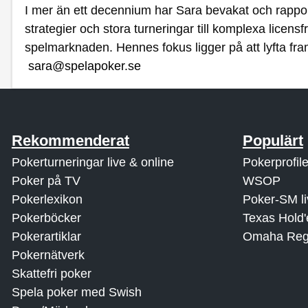
I mer än ett decennium har Sara bevakat och rappor
strategier och stora turneringar till komplexa licen
spelmarknaden. Hennes fokus ligger på att lyfta fra
sara@spelapoker.se
Rekommenderat
Populärt
Pokerturneringar live & online
Pokerprofile
Poker på TV
WSOP
Pokerlexikon
Poker-SM li
Pokerböcker
Texas Hold
Pokerartiklar
Omaha Regl
Pokernätverk
Skattefri poker
Spela poker med Swish