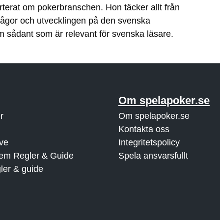
terat om pokerbranschen. Hon täcker allt från
sfrågor och utvecklingen på den svenska
m sådant som är relevant för svenska läsare.
Om spelapoker.se
r
Om spelapoker.se
Kontakta oss
ve
Integritetspolicy
'em Regler & Guide
Spela ansvarsfullt
er & guide