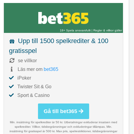
18+ Spela ansvarsfullt
|
Regler & villkor gäller
Upp till 1500 spelkrediter & 100
gratisspel
se villkor
Läs mer om
bet365
iPoker
Twister Sit & Go
Sport & Casino
Gå till bet365
Min. insättning för spelkrediter är 50 kr. Utbetalningar exkluderar insatsen med
spelkrediter. Villkor, tidsbegränsningar och exkluderingar tillämpas. Min.
insättning för gratisspel är 500 kr. Max pris, spelrestriktioner, tidsbegränsningar