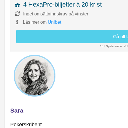
4 HexaPro-biljetter à 20 kr st
Inget omsättningskrav på vinster
Läs mer om
Unibet
Gå till
18+ Spela ansvarsful
Sara
Pokerskribent