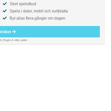
Stort spelutbud
Spela i dator, mobil och surfplatta
Byt alias flera gånger om dagen
 Unibet
lt
|
Regler & villkor gäller