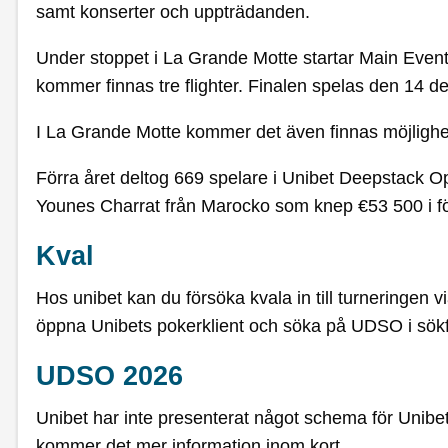
samt konserter och uppträdanden.
Under stoppet i La Grande Motte startar Main Even
kommer finnas tre flighter. Finalen spelas den 14 
I La Grande Motte kommer det även finnas möjlighet 
Förra året deltog 669 spelare i Unibet Deepstack 
Younes Charrat från Marocko som knep €53 500 i fö
Kval
Hos unibet kan du försöka kvala in till turneringen v
öppna Unibets pokerklient och söka på UDSO i sökfä
UDSO 2026
Unibet har inte presenterat något schema för Unibe
kommer det mer information inom kort.