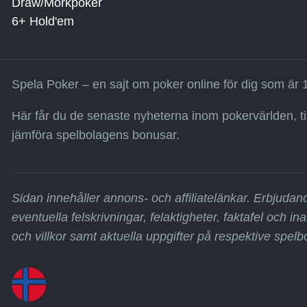
Draw/Mörkpoker
6+ Hold'em
Spela Poker – en sajt om poker online för dig som är 
Här får du de senaste nyheterna inom pokervärlden, tips
jämföra spelbolagens bonusar.
Sidan innehåller annons- och affiliatelänkar. Erbjudan
eventuella felskrivningar, felaktigheter, faktafel och in
och villkor samt aktuella uppgifter på respektive spel