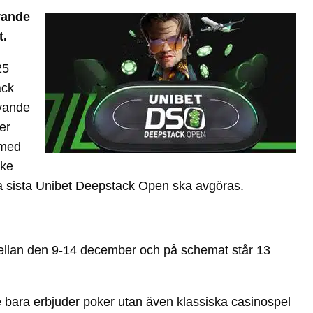
rande
t.
25
ack
ivande
er
 med
ike
lra sista Unibet Deepstack Open ska avgöras.
llan den 9-14 december och på schemat står 13
 bara erbjuder poker utan även klassiska casinospel