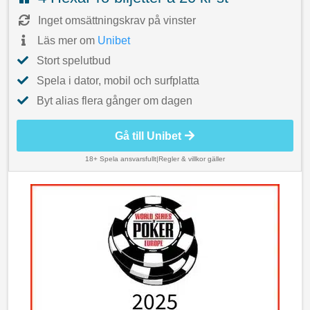
Inget omsättningskrav på vinster
Läs mer om
Unibet
Stort spelutbud
Spela i dator, mobil och surfplatta
Byt alias flera gånger om dagen
Gå till Unibet
18+ Spela ansvarsfullt
|
Regler & villkor gäller