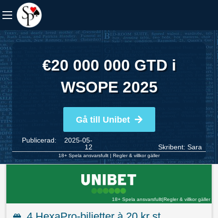
€20 000 000 GTD i
WSOPE 2025
Gå till Unibet
Publicerad: 2025-05-
12
Skribent:
Sara
18+ Spela ansvarsfullt
|
Regler & villkor gäller
18+ Spela ansvarsfullt
|
Regler & villkor gäller
4 HexaPro-biljetter à 20 kr st