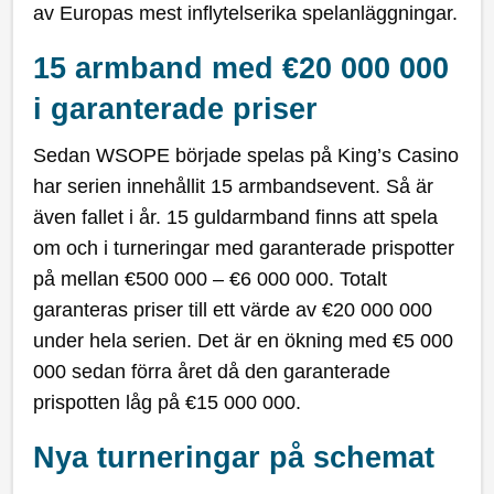
av Europas mest inflytelserika spelanläggningar.
15 armband med €20 000 000
i garanterade priser
Sedan WSOPE började spelas på King’s Casino
har serien innehållit 15 armbandsevent. Så är
även fallet i år. 15 guldarmband finns att spela
om och i turneringar med garanterade prispotter
på mellan €500 000 – €6 000 000. Totalt
garanteras priser till ett värde av €20 000 000
under hela serien. Det är en ökning med €5 000
000 sedan förra året då den garanterade
prispotten låg på €15 000 000.
Nya turneringar på schemat