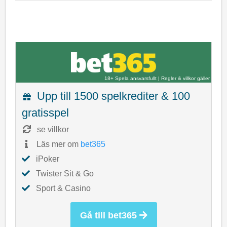
18+ Spela ansvarsfullt
|
Regler & villkor gäller
Upp till 1500 spelkrediter & 100
gratisspel
se villkor
Läs mer om
bet365
iPoker
Twister Sit & Go
Sport & Casino
Gå till bet365