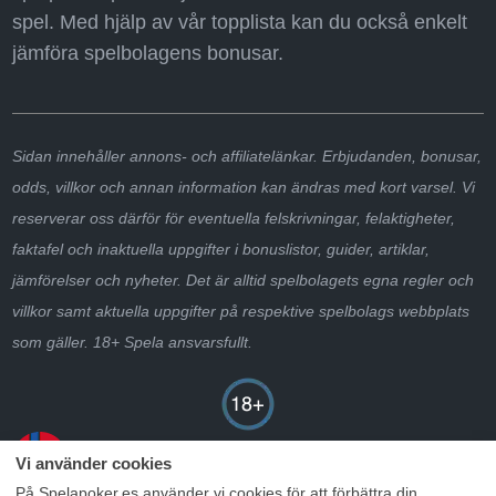
spel. Med hjälp av vår topplista kan du också enkelt
jämföra spelbolagens bonusar.
Sidan innehåller annons- och affiliatelänkar. Erbjudanden, bonusar,
odds, villkor och annan information kan ändras med kort varsel. Vi
reserverar oss därför för eventuella felskrivningar, felaktigheter,
faktafel och inaktuella uppgifter i bonuslistor, guider, artiklar,
jämförelser och nyheter. Det är alltid spelbolagets egna regler och
villkor samt aktuella uppgifter på respektive spelbolags webbplats
som gäller. 18+ Spela ansvarsfullt.
På Spelapoker.es använder vi cookies för att förbättra din