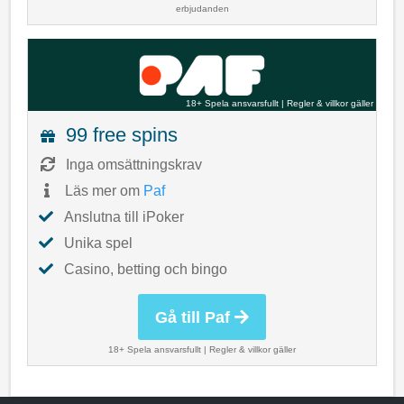
erbjudanden
18+ Spela ansvarsfullt
|
Regler & villkor gäller
99 free spins
Inga omsättningskrav
Läs mer om
Paf
Anslutna till iPoker
Unika spel
Casino, betting och bingo
Gå till Paf
18+ Spela ansvarsfullt
|
Regler & villkor gäller