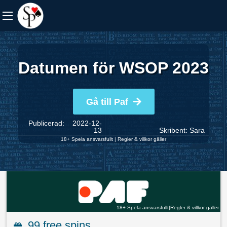
Datumen för WSOP 2023
Gå till Paf
Publicerad: 2022-12-
13
Skribent:
Sara
18+ Spela ansvarsfullt
|
Regler & villkor gäller
18+ Spela ansvarsfullt
|
Regler & villkor gäller
99 free spins