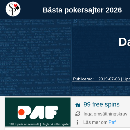
Bästa pokersajter 2026
D
Publicerad: 2019-07-03
|
Upp
99 free spins
Inga omsättningskrav
Läs mer om
Paf
18+ Spela ansvarsfullt
|
Regler & villkor gäller