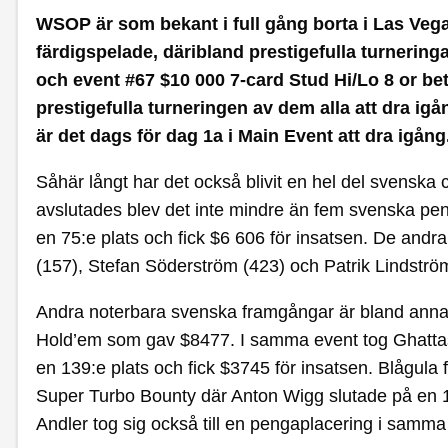
WSOP är som bekant i full gång borta i Las Vegas
färdigspelade, däribland prestigefulla turneri
och event #67 $10 000 7-card Stud Hi/Lo 8 or be
prestigefulla turneringen av dem alla att dra igå
är det dags för dag 1a i Main Event att dra igång
Såhär långt har det också blivit en hel del svenska
avslutades blev det inte mindre än fem svenska pe
en 75:e plats och fick $6 606 för insatsen. De and
(157), Stefan Söderström (423) och Patrik Lindströ
Andra noterbara svenska framgångar är bland annat
Hold’em som gav $8477. I samma event tog Ghattas
en 139:e plats och fick $3745 för insatsen. Blågul
Super Turbo Bounty där Anton Wigg slutade på en 15
Andler tog sig också till en pengaplacering i samma