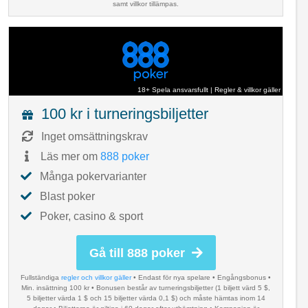
samt villkor tillämpas.
18+ Spela ansvarsfullt
|
Regler & villkor gäller
100 kr i turneringsbiljetter
Inget omsättningskrav
Läs mer om
888 poker
Många pokervarianter
Blast poker
Poker, casino & sport
Gå till 888 poker
Fullständiga
regler och villkor gäller
• Endast för nya spelare • Engångsbonus •
Min. insättning 100 kr • Bonusen består av turneringsbiljetter (1 biljett värd 5 $,
5 biljetter värda 1 $ och 15 biljetter värda 0,1 $) och måste hämtas inom 14