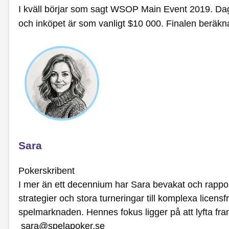
I kväll börjar som sagt WSOP Main Event 2019. Dag 1a
och inköpet är som vanligt $10 000. Finalen beräkn
Sara
Pokerskribent
I mer än ett decennium har Sara bevakat och rappor
strategier och stora turneringar till komplexa licen
spelmarknaden. Hennes fokus ligger på att lyfta fra
sara@spelapoker.se