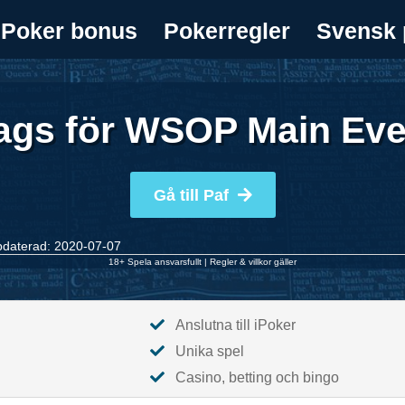
Poker bonus
Pokerregler
Svensk 
ags för WSOP Main Eve
Gå till Paf
daterad: 2020-07-07
18+ Spela ansvarsfullt
|
Regler & villkor gäller
Anslutna till iPoker
Unika spel
Casino, betting och bingo