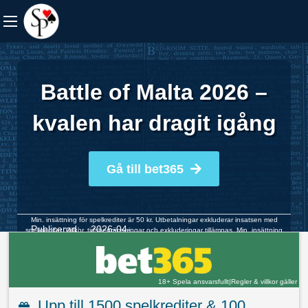
Battle of Malta 2026 –
kvalen har dragit igång
Gå till bet365
Min. insättning för spelkrediter är 50 kr. Utbetalningar exkluderar insatsen med
Publicerad: 2026-04-
spelkrediter. Villkor, tidsbegränsningar och exkluderingar tillämpas. Min. insättning
07
Skribent:
Sara
för gratisspel är 500 kr. Max pris, spelrestriktioner, tidsbegränsningar samt villkor
tillämpas.
18+ Spela ansvarsfullt
|
Regler & villkor gäller
Upp till 1500 spelkrediter & 100