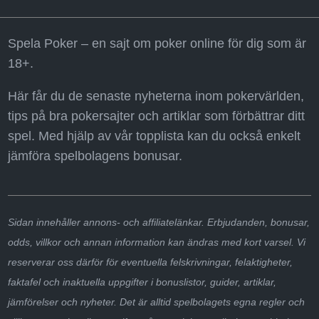
Spela Poker – en sajt om poker online för dig som är
18+.
Här får du de senaste nyheterna inom pokervärlden,
tips på bra pokersajter och artiklar som förbättrar ditt
spel. Med hjälp av vår topplista kan du också enkelt
jämföra spelbolagens bonusar.
Sidan innehåller annons- och affiliatelänkar. Erbjudanden, bonusar,
odds, villkor och annan information kan ändras med kort varsel. Vi
reserverar oss därför för eventuella felskrivningar, felaktigheter,
faktafel och inaktuella uppgifter i bonuslistor, guider, artiklar,
jämförelser och nyheter. Det är alltid spelbolagets egna regler och