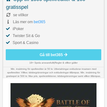
gratisspel
se villkor
Läs mer om
bet365
iPoker
Twister Sit & Go
Sport & Casino
Gå till bet365
18+ Spela ansvarsfullt
|
Regler & villkor gäller
Min. insättning för spelkrediter är 50 kr. Utbetalningar exkluderar insatsen med
spelkrediter. Villkor, tidsbegränsningar och exkluderingar tillämpas. Min. insättning för
gratisspel är 500 kr. Max pris, spelrestriktioner, tidsbegränsningar samt villkor tillämpas.