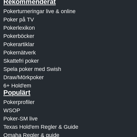
Rekommenderat
Pokerturneringar live & online
Poker på TV
Pokerlexikon
Pokerböcker
Pokerartiklar
Pokernätverk
Skattefri poker
Spela poker med Swish
Draw/Mörkpoker
6+ Hold'em
Populärt
Pokerprofiler
WSOP
Poker-SM live
Texas Hold'em Regler & Guide
Omaha Regler & guide