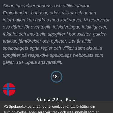
Sidan innehåller annons- och affiliatelänkar.
Erbjudanden, bonusar, odds, villkor och annan
information kan ändras med kort varsel. Vi reserverar
oss därför för eventuella felskrivningar, felaktigheter,
faktafel och inaktuella uppgifter i bonuslistor, guider,
artiklar, jämförelser och nyheter. Det är alltid
spelbolagets egna regler och villkor samt aktuella
uppgifter på respektive spelbolags webbplats som
gäller. 18+ Spela ansvarsfullt.
På Spelapoker.es använder vi cookies för att förbättra din
surfupplevelse, analysera vår trafik och visa innehåll som är