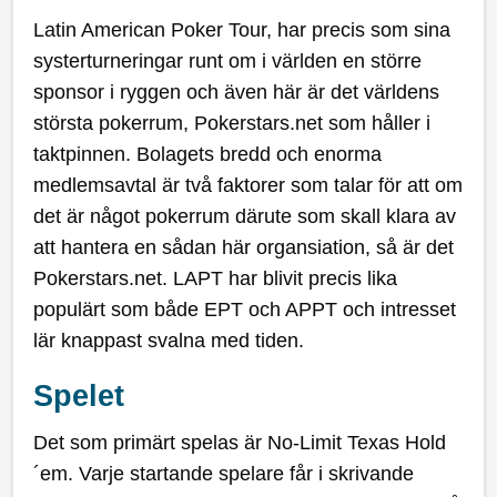
Latin American Poker Tour, har precis som sina
systerturneringar runt om i världen en större
sponsor i ryggen och även här är det världens
största pokerrum, Pokerstars.net som håller i
taktpinnen. Bolagets bredd och enorma
medlemsavtal är två faktorer som talar för att om
det är något pokerrum därute som skall klara av
att hantera en sådan här organsiation, så är det
Pokerstars.net. LAPT har blivit precis lika
populärt som både EPT och APPT och intresset
lär knappast svalna med tiden.
Spelet
Det som primärt spelas är No-Limit Texas Hold
´em. Varje startande spelare får i skrivande