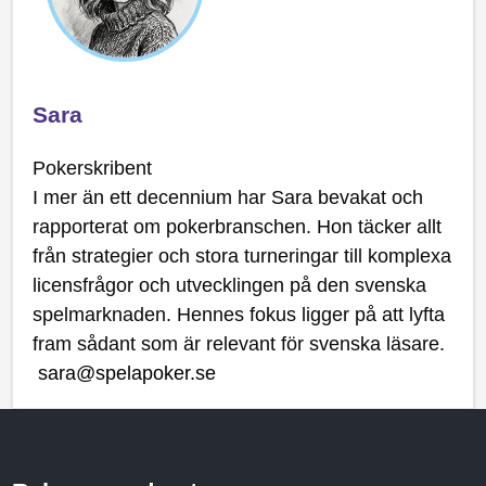
Sara
Pokerskribent
I mer än ett decennium har Sara bevakat och
rapporterat om pokerbranschen. Hon täcker allt
från strategier och stora turneringar till komplexa
licensfrågor och utvecklingen på den svenska
spelmarknaden. Hennes fokus ligger på att lyfta
fram sådant som är relevant för svenska läsare.
sara@spelapoker.se