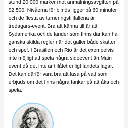
stund 20 000 marker mot anmälningsavgiften på
$2 500. Nivåerna för blinds ligger på 60 minuter
och de flesta av turneringstillfällena är
tredagars-event. Bra att känna till är att
Sydamerika och de länder som finns där kan ha
ganska skilda regler när det gäller både skatter
och spel. I Brasilien och Rio är det exempelvis
inte möjligt att spela några sidoevent än Main
event då det inte är tillåtet enligt landets lagar.
Det kan därför vara bra att läsa på vad som
erbjuds om det finns några tankar på att åka och
spela.