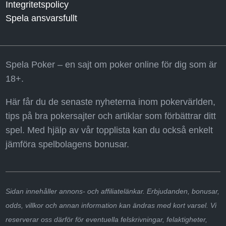
Integritetspolicy
Spela ansvarsfullt
Spela Poker – en sajt om poker online för dig som är
18+.
Här får du de senaste nyheterna inom pokervärlden,
tips på bra pokersajter och artiklar som förbättrar ditt
spel. Med hjälp av vår topplista kan du också enkelt
jämföra spelbolagens bonusar.
Sidan innehåller annons- och affiliatelänkar. Erbjudanden, bonusar,
odds, villkor och annan information kan ändras med kort varsel. Vi
reserverar oss därför för eventuella felskrivningar, felaktigheter,