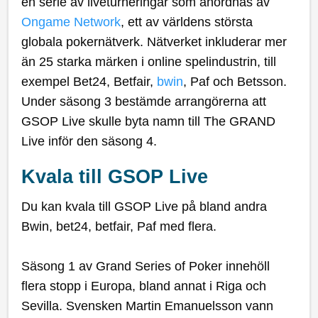
en serie av liveturneringar som anordnas av
Ongame Network
, ett av världens största
globala pokernätverk. Nätverket inkluderar mer
än 25 starka märken i online spelindustrin, till
exempel Bet24, Betfair,
bwin
, Paf och Betsson.
Under säsong 3 bestämde arrangörerna att
GSOP Live skulle byta namn till The GRAND
Live inför den säsong 4.
Kvala till GSOP Live
Du kan kvala till GSOP Live på bland andra
Bwin, bet24, betfair, Paf med flera.
Säsong 1 av Grand Series of Poker innehöll
flera stopp i Europa, bland annat i Riga och
Sevilla. Svensken Martin Emanuelsson vann