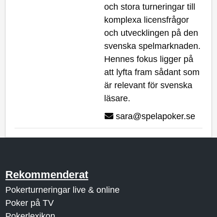
och stora turneringar till
komplexa licensfrågor
och utvecklingen på den
svenska spelmarknaden.
Hennes fokus ligger på
att lyfta fram sådant som
är relevant för svenska
läsare.
sara@spelapoker.se
Rekommenderat
Pokerturneringar live & online
Poker på TV
Pokerlexikon